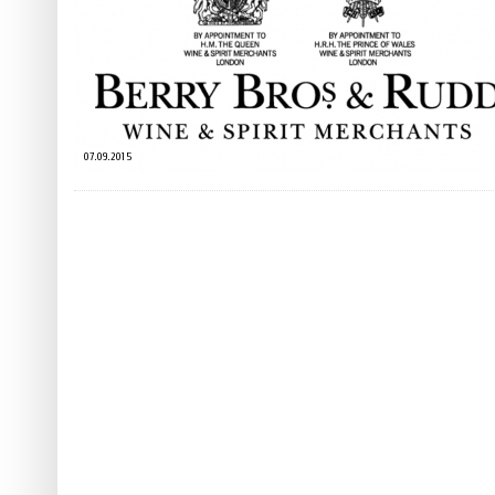
 ТЕХНОЛОГІЙ
ЯКИЙ АЛКОГОЛЬ ПІДХОДИТЬ ВАШОМУ ЗНАКУ ЗОДІАКУ:
ТЕСТ НА ПРОФЕСІОНАЛІЗМ: ЯК ПРИ
РОЗБІР АСТРОЛОГА І КЕРУЮЧОГО БАРОМ
ІДЕАЛЬНИЙ ДАЙКІРІ
5 міфів про коньяк, у які ча
Ніжність, що смакує до чаю:
Солодкий настрій у кожному
07.09.2015
VARUS запускає космічний С
Пивоколада від MAUDAU: як 