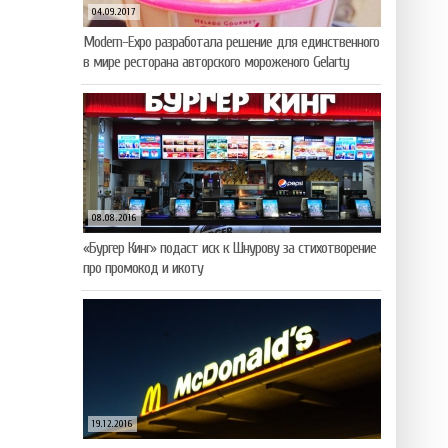
04.09.2017
Modern-Expo разработала решение для единственного
в мире ресторана авторского мороженого Gelarty
08.08.2016
«Бургер Кинг» подаст иск к Шнурову за стихотворение
про промокод и икоту
19.12.2016