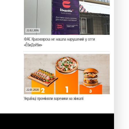
22.02.2016
ФАС Красноярска не нашла нарушений у сети
«ЁбиДоёби»
22.01.2020
Українці проміняли вареники на хінкалі