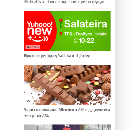
McDonald’s во Львове открыт после реконструкции
01.07.2015
Відкриття ресторану Salateirа в ТЦ Глобус
05.11.2015
Украинская компания Millennium в 2015 году увеличила
экспорт на 20%