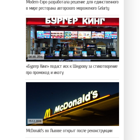
Modern-Expo разработала решение для единственного
в мире ресторана авторского мороженого Gelarty
08.08.2016
«Бургер Кинг» подаст иск к Шнурову за стихотворение
про промокод и икоту
19.12.2016
McDonald’s во Львове открыт после реконструкции