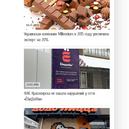
05.11.2015
Украинская компания Millennium в 2015 году увеличила
экспорт на 20%
22.02.2016
ФАС Красноярска не нашла нарушений у сети
«ЁбиДоёби»