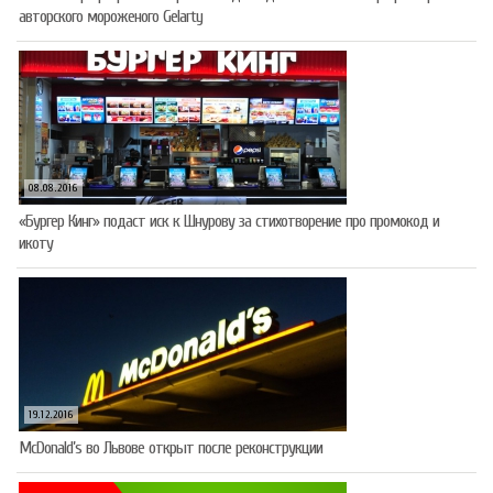
авторского мороженого Gelarty
08.08.2016
«Бургер Кинг» подаст иск к Шнурову за стихотворение про промокод и
икоту
19.12.2016
McDonald’s во Львове открыт после реконструкции