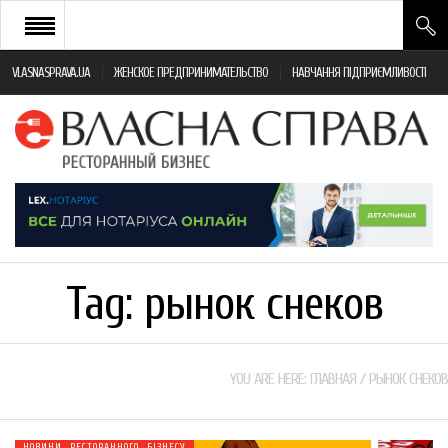
VLASNASPRAVA.UA
ЖЕНСКОЕ ПРЕДПРИНИМАТЕЛЬСТВО
НАВЧАННЯ ПІДПРИЄМЛИВОСТІ
НОВИНИ РЕСТОРАННОГО БІЗНЕСУ
ЯК ВІДКРИТИ ТА УСПІШНО КЕРУВАТИ
ПОДІЇ
МОНІТОРИНГ ЗАКОНОДАВСТВА
РІЗНЕ
Tag:
рынок снеков
ФРАНЧАЙЗИНГ
КНИГИ
YOU ARE HERE:
ГЛАВНАЯ
/
РЫНОК СНЕКОВ
НОВИНИ РЕСТОРАННОГО БІЗНЕСУ