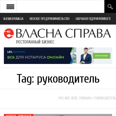
VLASNASPRAVA.UA
ЖЕНСКОЕ ПРЕДПРИНИМАТЕЛЬСТВО
НАВЧАННЯ ПІДПРИЄМЛИВОСТІ
НОВИНИ РЕСТОРАННОГО БІЗНЕСУ
ЯК ВІДКРИТИ ТА УСПІШНО КЕРУВАТИ
ПОДІЇ
МОНІТОРИНГ ЗАКОНОДАВСТВА
РІЗНЕ
Tag:
руководитель
ФРАНЧАЙЗИНГ
КНИГИ
YOU ARE HERE:
ГЛАВНАЯ
/
РУКОВОДИТЕЛЬ
НОВИНИ КОМПАНІЙ