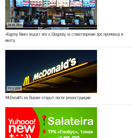
08.08.2016
«Бургер Кинг» подаст иск к Шнурову за стихотворение про промокод и
икоту
19.12.2016
McDonald’s во Львове открыт после реконструкции