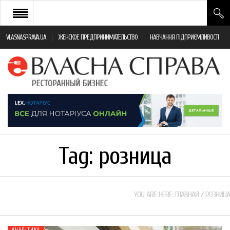
VLASNASPRAVA.UA
ЖЕНСКОЕ ПРЕДПРИНИМАТЕЛЬСТВО
НАВЧАННЯ ПІДПРИЄМЛИВОСТІ
НОВИНИ РЕСТОРАННОГО БІЗНЕСУ
ЯК ВІДКРИТИ ТА УСПІШНО КЕРУВАТИ
ПОДІЇ
МОНІТОРИНГ ЗАКОНОДАВСТВА
РІЗНЕ
Tag:
розница
ФРАНЧАЙЗИНГ
КНИГИ
YOU ARE HERE:
ГЛАВНАЯ
/
РОЗНИЦА
АНАЛІТИКА