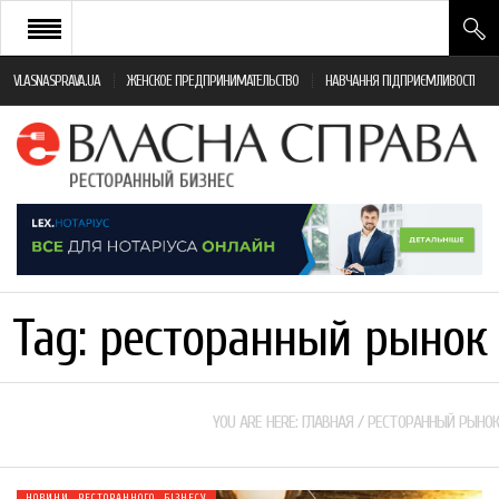
VLASNASPRAVA.UA
ЖЕНСКОЕ ПРЕДПРИНИМАТЕЛЬСТВО
НАВЧАННЯ ПІДПРИЄМЛИВОСТІ
НОВИНИ РЕСТОРАННОГО БІЗНЕСУ
ЯК ВІДКРИТИ ТА УСПІШНО КЕРУВАТИ
ПОДІЇ
МОНІТОРИНГ ЗАКОНОДАВСТВА
РІЗНЕ
Tag:
ресторанный рынок
ФРАНЧАЙЗИНГ
КНИГИ
YOU ARE HERE:
ГЛАВНАЯ
/
РЕСТОРАННЫЙ РЫНОК
НОВИНИ РЕСТОРАННОГО БІЗНЕСУ