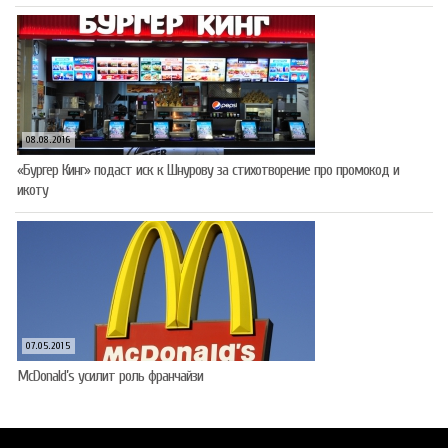
08.08.2016
«Бургер Кинг» подаст иск к Шнурову за стихотворение про промокод и
икоту
07.05.2015
McDonald’s усилит роль франчайзи