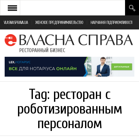
VLASNASPRAVA.UA
ЖЕНСКОЕ ПРЕДПРИНИМАТЕЛЬСТВО
НАВЧАННЯ ПІДПРИЄМЛИВОСТІ
НОВИНИ РЕСТОРАННОГО БІЗНЕСУ
ЯК ВІДКРИТИ ТА УСПІШНО КЕРУВАТИ
ПОДІЇ
МОНІТОРИНГ ЗАКОНОДАВСТВА
РІЗНЕ
Tag:
ресторан с
ФРАНЧАЙЗИНГ
роботизированным
КНИГИ
персоналом