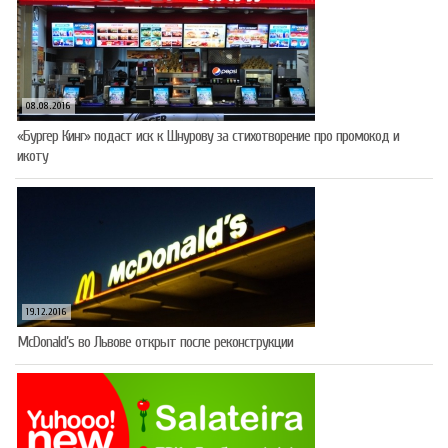
08.08.2016
«Бургер Кинг» подаст иск к Шнурову за стихотворение про промокод и
икоту
19.12.2016
McDonald’s во Львове открыт после реконструкции