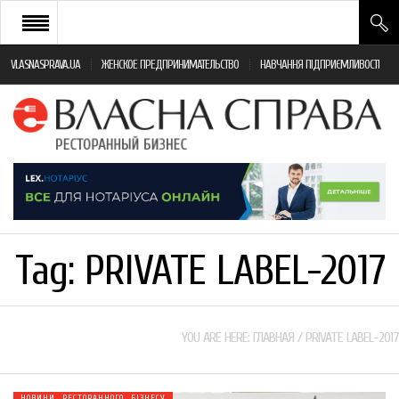
VLASNASPRAVA.UA
ЖЕНСКОЕ ПРЕДПРИНИМАТЕЛЬСТВО
НАВЧАННЯ ПІДПРИЄМЛИВОСТІ
НОВИНИ РЕСТОРАННОГО БІЗНЕСУ
ЯК ВІДКРИТИ ТА УСПІШНО КЕРУВАТИ
ПОДІЇ
МОНІТОРИНГ ЗАКОНОДАВСТВА
РІЗНЕ
Tag:
PRIVATE LABEL-2017
ФРАНЧАЙЗИНГ
КНИГИ
YOU ARE HERE:
ГЛАВНАЯ
/
PRIVATE LABEL-2017
НОВИНИ РЕСТОРАННОГО БІЗНЕСУ