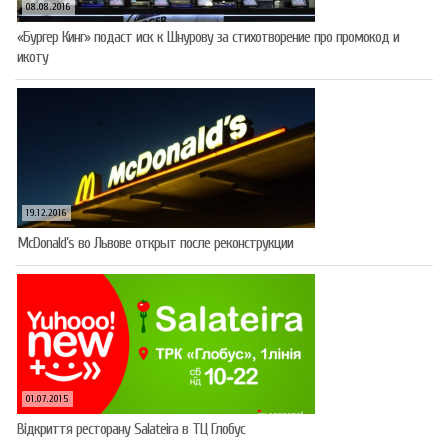
08.08.2016
«Бургер Кинг» подаст иск к Шнурову за стихотворение про промокод и
икоту
19.12.2016
McDonald’s во Львове открыт после реконструкции
01.07.2015
Відкриття ресторану Salateirа в ТЦ Глобус