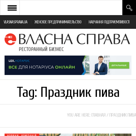
VLASNASPRAVA.UA
ЖЕНСКОЕ ПРЕДПРИНИМАТЕЛЬСТВО
НАВЧАННЯ ПІДПРИЄМЛИВОСТІ
НОВИНИ РЕСТОРАННОГО БІЗНЕСУ
ЯК ВІДКРИТИ ТА УСПІШНО КЕРУВАТИ
ПОДІЇ
МОНІТОРИНГ ЗАКОНОДАВСТВА
РІЗНЕ
Tag:
Праздник пива
ФРАНЧАЙЗИНГ
КНИГИ
YOU ARE HERE:
ГЛАВНАЯ
/
ПРАЗДНИК ПИВА
НОВИНИ КОМПАНІЙ