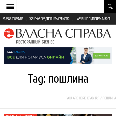
VLASNASPRAVA.UA
ЖЕНСКОЕ ПРЕДПРИНИМАТЕЛЬСТВО
НАВЧАННЯ ПІДПРИЄМЛИВОСТІ
НОВИНИ РЕСТОРАННОГО БІЗНЕСУ
ЯК ВІДКРИТИ ТА УСПІШНО КЕРУВАТИ
ПОДІЇ
МОНІТОРИНГ ЗАКОНОДАВСТВА
РІЗНЕ
Tag:
пошлина
ФРАНЧАЙЗИНГ
КНИГИ
YOU ARE HERE:
ГЛАВНАЯ
/
ПОШЛИНА
МІЖНАРОДНІ НОВИНИ