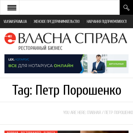
VLASNASPRAVA.UA
ЖЕНСКОЕ ПРЕДПРИНИМАТЕЛЬСТВО
НАВЧАННЯ ПІДПРИЄМЛИВОСТІ
НОВИНИ РЕСТОРАННОГО БІЗНЕСУ
ЯК ВІДКРИТИ ТА УСПІШНО КЕРУВАТИ
ПОДІЇ
МОНІТОРИНГ ЗАКОНОДАВСТВА
РІЗНЕ
Tag:
Петр Порошенко
ФРАНЧАЙЗИНГ
КНИГИ
YOU ARE HERE:
ГЛАВНАЯ
/
ПЕТР ПОРОШЕНКО
НОВИНИ РЕСТОРАННОГО БІЗНЕСУ