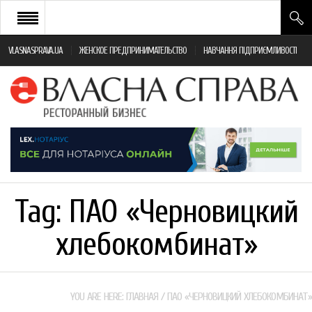
VLASNASPRAVA.UA
ЖЕНСКОЕ ПРЕДПРИНИМАТЕЛЬСТВО
НАВЧАННЯ ПІДПРИЄМЛИВОСТІ
НОВИНИ РЕСТОРАННОГО БІЗНЕСУ
ЯК ВІДКРИТИ ТА УСПІШНО КЕРУВАТИ
ПОДІЇ
МОНІТОРИНГ ЗАКОНОДАВСТВА
РІЗНЕ
Tag:
ПАО «Черновицкий
ФРАНЧАЙЗИНГ
хлебокомбинат»
КНИГИ
YOU ARE HERE:
ГЛАВНАЯ
/
ПАО «ЧЕРНОВИЦКИЙ ХЛЕБОКОМБИНАТ»