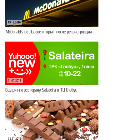
19.12.2016
McDonald’s во Львове открыт после реконструкции
01.07.2015
Відкриття ресторану Salateirа в ТЦ Глобус
05.11.2015