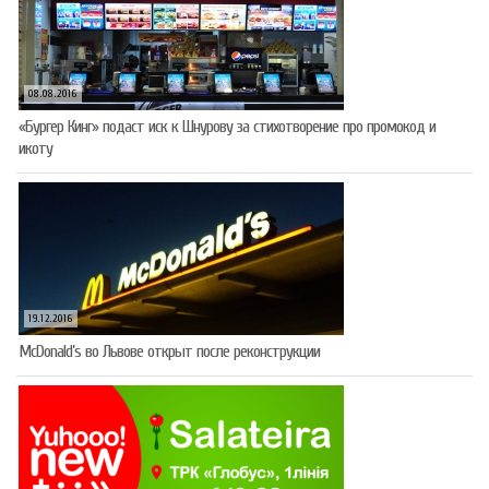
08.08.2016
«Бургер Кинг» подаст иск к Шнурову за стихотворение про промокод и
икоту
19.12.2016
McDonald’s во Львове открыт после реконструкции