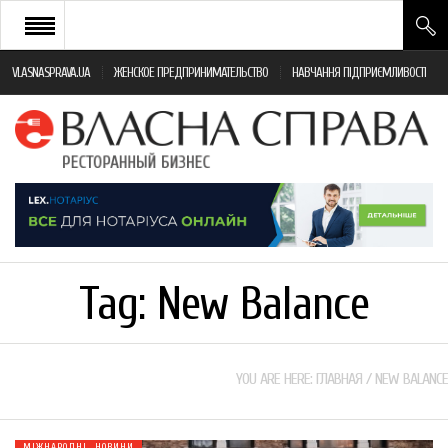
VLASNASPRAVA.UA
ЖЕНСКОЕ ПРЕДПРИНИМАТЕЛЬСТВО
НАВЧАННЯ ПІДПРИЄМЛИВОСТІ
НОВИНИ РЕСТОРАННОГО БІЗНЕСУ
ЯК ВІДКРИТИ ТА УСПІШНО КЕРУВАТИ
ПОДІЇ
МОНІТОРИНГ ЗАКОНОДАВСТВА
РІЗНЕ
Tag:
New Balance
ФРАНЧАЙЗИНГ
КНИГИ
YOU ARE HERE:
ГЛАВНАЯ
/
NEW BALANCE
МІЖНАРОДНІ НОВИНИ