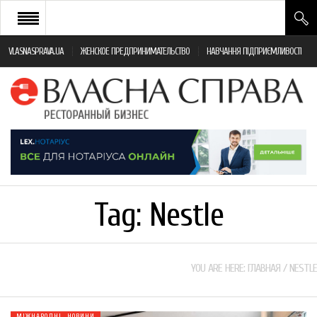
VLASNASPRAVA.UA
ЖЕНСКОЕ ПРЕДПРИНИМАТЕЛЬСТВО
НАВЧАННЯ ПІДПРИЄМЛИВОСТІ
НОВИНИ РЕСТОРАННОГО БІЗНЕСУ
ЯК ВІДКРИТИ ТА УСПІШНО КЕРУВАТИ
ПОДІЇ
МОНІТОРИНГ ЗАКОНОДАВСТВА
РІЗНЕ
Tag:
Nestle
ФРАНЧАЙЗИНГ
КНИГИ
YOU ARE HERE:
ГЛАВНАЯ
/
NESTLE
МІЖНАРОДНІ НОВИНИ