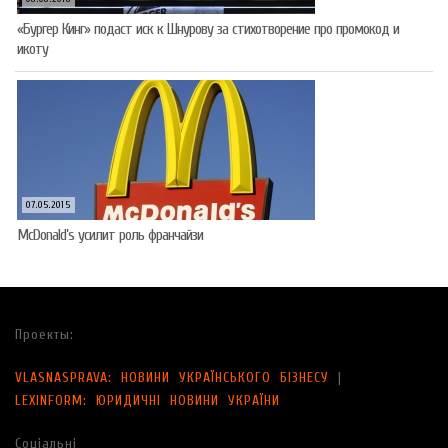
«Бургер Кинг» подаст иск к Шнурову за стихотворение про промокод и
икоту
07.05.2015
McDonald’s усилит роль франчайзи
Проекты:
VLASNASPRAVA: НОВИНИ УКРАЇНСЬКОГО БІЗНЕСУ
|
LEXINFORM: ЮРИДИЧНІ НОВИНИ УКРАЇНИ
Соціальні