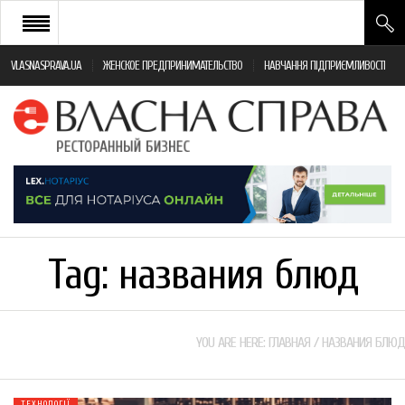
VLASNASPRAVA.UA
ЖЕНСКОЕ ПРЕДПРИНИМАТЕЛЬСТВО
НАВЧАННЯ ПІДПРИЄМЛИВОСТІ
НОВИНИ РЕСТОРАННОГО БІЗНЕСУ
ЯК ВІДКРИТИ ТА УСПІШНО КЕРУВАТИ
ПОДІЇ
МОНІТОРИНГ ЗАКОНОДАВСТВА
РІЗНЕ
Tag:
названия блюд
ФРАНЧАЙЗИНГ
КНИГИ
YOU ARE HERE:
ГЛАВНАЯ
/
НАЗВАНИЯ БЛЮД
ТЕХНОЛОГІЇ