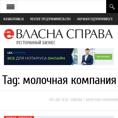
VLASNASPRAVA.UA
ЖЕНСКОЕ ПРЕДПРИНИМАТЕЛЬСТВО
НАВЧАННЯ ПІДПРИЄМЛИВОСТІ
НОВИНИ РЕСТОРАННОГО БІЗНЕСУ
ЯК ВІДКРИТИ ТА УСПІШНО КЕРУВАТИ
ПОДІЇ
МОНІТОРИНГ ЗАКОНОДАВСТВА
РІЗНЕ
Tag:
молочная компания
ФРАНЧАЙЗИНГ
КНИГИ
YOU ARE HERE:
ГЛАВНАЯ
/
МОЛОЧНАЯ КОМПАНИЯ
НОВИНИ КОМПАНІЙ