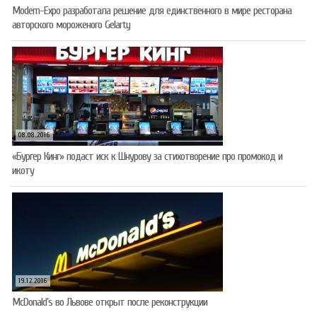
Modern-Expo разработала решение для единственного в мире ресторана
авторского мороженого Gelarty
08.08.2016
«Бургер Кинг» подаст иск к Шнурову за стихотворение про промокод и
икоту
19.12.2016
McDonald’s во Львове открыт после реконструкции