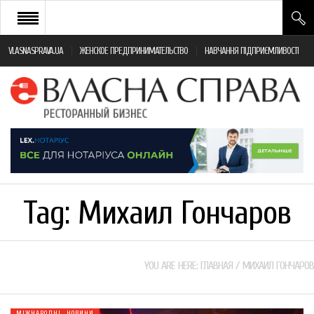
VLASNASPRAVA.UA
ЖЕНСКОЕ ПРЕДПРИНИМАТЕЛЬСТВО
НАВЧАННЯ ПІДПРИЄМЛИВОСТІ
НОВИНИ РЕСТОРАННОГО БІЗНЕСУ
ЯК ВІДКРИТИ ТА УСПІШНО КЕРУВАТИ
ПОДІЇ
МОНІТОРИНГ ЗАКОНОДАВСТВА
РІЗНЕ
Tag:
Михаил Гончаров
ФРАНЧАЙЗИНГ
КНИГИ
YOU ARE HERE:
ГЛАВНАЯ
/
МИХАИЛ ГОНЧАРОВ
МІЖНАРОДНІ НОВИНИ