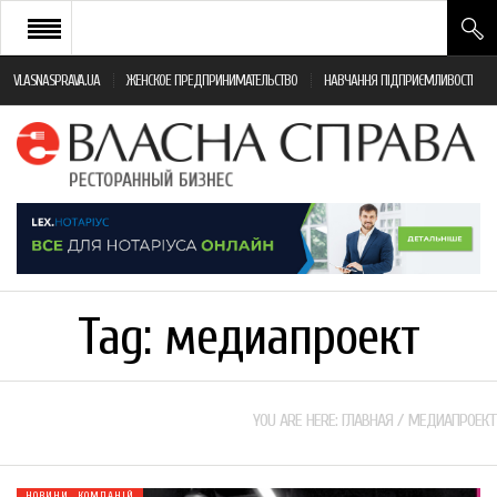
VLASNASPRAVA.UA
ЖЕНСКОЕ ПРЕДПРИНИМАТЕЛЬСТВО
НАВЧАННЯ ПІДПРИЄМЛИВОСТІ
НОВИНИ РЕСТОРАННОГО БІЗНЕСУ
ЯК ВІДКРИТИ ТА УСПІШНО КЕРУВАТИ
ПОДІЇ
МОНІТОРИНГ ЗАКОНОДАВСТВА
РІЗНЕ
Tag:
медиапроект
ФРАНЧАЙЗИНГ
КНИГИ
YOU ARE HERE:
ГЛАВНАЯ
/
МЕДИАПРОЕКТ
НОВИНИ КОМПАНІЙ