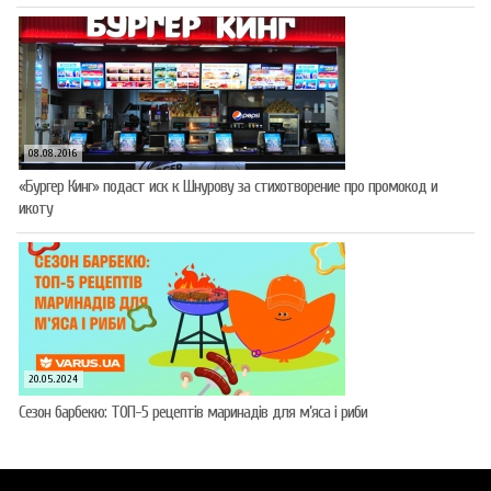
08.08.2016
«Бургер Кинг» подаст иск к Шнурову за стихотворение про промокод и
икоту
20.05.2024
Сезон барбекю: ТОП-5 рецептів маринадів для м’яса і риби