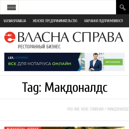
VLASNASPRAVA.UA
ЖЕНСКОЕ ПРЕДПРИНИМАТЕЛЬСТВО
НАВЧАННЯ ПІДПРИЄМЛИВОСТІ
НОВИНИ РЕСТОРАННОГО БІЗНЕСУ
ЯК ВІДКРИТИ ТА УСПІШНО КЕРУВАТИ
ПОДІЇ
МОНІТОРИНГ ЗАКОНОДАВСТВА
РІЗНЕ
Tag:
Макдоналдс
ФРАНЧАЙЗИНГ
КНИГИ
YOU ARE HERE:
ГЛАВНАЯ
/
МАКДОНАЛДС
МІЖНАРОДНІ НОВИНИ