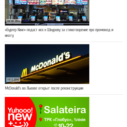
08.08.2016
«Бургер Кинг» подаст иск к Шнурову за стихотворение про промокод и
икоту
19.12.2016
McDonald’s во Львове открыт после реконструкции