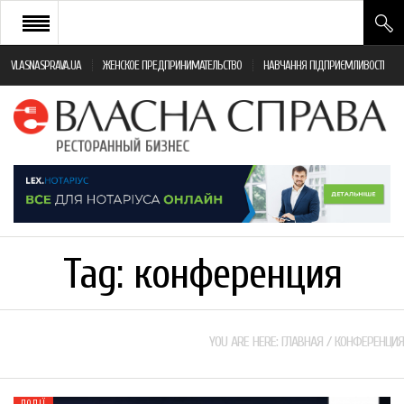
VLASNASPRAVA.UA
ЖЕНСКОЕ ПРЕДПРИНИМАТЕЛЬСТВО
НАВЧАННЯ ПІДПРИЄМЛИВОСТІ
НОВИНИ РЕСТОРАННОГО БІЗНЕСУ
ЯК ВІДКРИТИ ТА УСПІШНО КЕРУВАТИ
ПОДІЇ
МОНІТОРИНГ ЗАКОНОДАВСТВА
РІЗНЕ
Tag:
конференция
ФРАНЧАЙЗИНГ
КНИГИ
YOU ARE HERE:
ГЛАВНАЯ
/
КОНФЕРЕНЦИЯ
ПОДІЇ