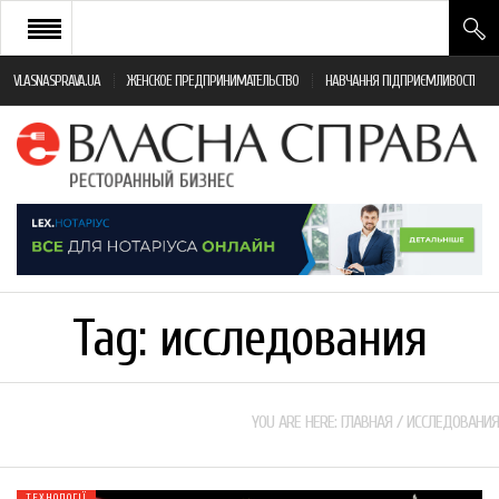
VLASNASPRAVA.UA
ЖЕНСКОЕ ПРЕДПРИНИМАТЕЛЬСТВО
НАВЧАННЯ ПІДПРИЄМЛИВОСТІ
НОВИНИ РЕСТОРАННОГО БІЗНЕСУ
ЯК ВІДКРИТИ ТА УСПІШНО КЕРУВАТИ
ПОДІЇ
МОНІТОРИНГ ЗАКОНОДАВСТВА
РІЗНЕ
Tag:
исследования
ФРАНЧАЙЗИНГ
КНИГИ
YOU ARE HERE:
ГЛАВНАЯ
/
ИССЛЕДОВАНИЯ
ТЕХНОЛОГІЇ