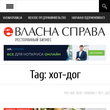
VLASNASPRAVA.UA
ЖЕНСКОЕ ПРЕДПРИНИМАТЕЛЬСТВО
НАВЧАННЯ ПІДПРИЄМЛИВОСТІ
НОВИНИ РЕСТОРАННОГО БІЗНЕСУ
ЯК ВІДКРИТИ ТА УСПІШНО КЕРУВАТИ
ПОДІЇ
МОНІТОРИНГ ЗАКОНОДАВСТВА
РІЗНЕ
Tag:
хот-дог
ФРАНЧАЙЗИНГ
КНИГИ
YOU ARE HERE:
ГЛАВНАЯ
/
ХОТ-ДОГ
НОВИНИ КОМПАНІЙ