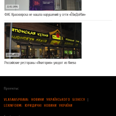
22.02.2016
ФАС Красноярска не нашла нарушений у сети «ЁбиДоёби»
22.05.2015
Российские рестораны «Якитория» уходят из Киева
Проекты:
VLASNASPRAVA: НОВИНИ УКРАЇНСЬКОГО БІЗНЕСУ
|
LEXINFORM: ЮРИДИЧНІ НОВИНИ УКРАЇНИ