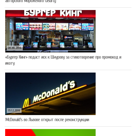
авторского мороженого Gelarty
08.08.2016
«Бургер Кинг» подаст иск к Шнурову за стихотворение про промокод и
икоту
19.12.2016
McDonald’s во Львове открыт после реконструкции