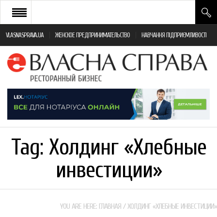
VLASNASPRAVA.UA
ЖЕНСКОЕ ПРЕДПРИНИМАТЕЛЬСТВО
НАВЧАННЯ ПІДПРИЄМЛИВОСТІ
НОВИНИ РЕСТОРАННОГО БІЗНЕСУ
ЯК ВІДКРИТИ ТА УСПІШНО КЕРУВАТИ
ПОДІЇ
МОНІТОРИНГ ЗАКОНОДАВСТВА
РІЗНЕ
Tag:
Холдинг «Хлебные
ФРАНЧАЙЗИНГ
инвестиции»
КНИГИ
YOU ARE HERE:
ГЛАВНАЯ
/
ХОЛДИНГ «ХЛЕБНЫЕ ИНВЕСТИЦИИ»