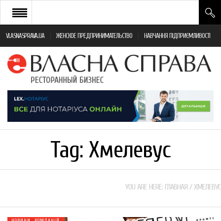
VLASNASPRAVA.UA
ЖЕНСКОЕ ПРЕДПРИНИМАТЕЛЬСТВО
НАВЧАННЯ ПІДПРИЄМЛИВОСТІ
НОВИНИ РЕСТОРАННОГО БІЗНЕСУ
ЯК ВІДКРИТИ ТА УСПІШНО КЕРУВАТИ
ПОДІЇ
МОНІТОРИНГ ЗАКОНОДАВСТВА
РІЗНЕ
Tag:
Хмелевус
ФРАНЧАЙЗИНГ
КНИГИ
YOU ARE HERE:
ГЛАВНАЯ
/
ХМЕЛЕВУС
НОВИНИ КОМПАНІЙ