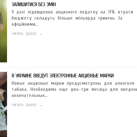
ГОТУВАТИ (І ЗАМОВИТИ)
VARUS ПРЕДСТАВИВ НОВИНКУ ВЛАСНОЇ ТМ VARTO —
VARUS ПІДБИВ ПІДСУ
ЗАЛИШИТИСЯ БЕЗ ЗМІН
ПЕЧИВО «ФРУТТАНЧИК» СПРОБУЙ ЗІ ЗНИЖКОЮ -40 %
400 ПОЗИЦІЙ, РЕКОРДН
 новинка зефір від власної ТМ Varto вже у VARUS
- 20.10.2025
СМАКИ
У разі підвищення акцизного податку на 11% втрати
бюджету складуть більше мільярда гривень За
 шматочку: халва власної ТМ Varto вже у VARUS
- 10.10.2025
офіційними…
ЧИТАТЬ ДАЛЕЕ →
ирний фестиваль
- 29.09.2025
затримати літо в келиху
- 22.09.2025
ому знаку зодіаку: розбір астролога і керуючого баром
- 23.03.2026
В УКРАИНЕ ВВЕДУТ ЭЛЕКТРОННЫЕ АКЦИЗНЫЕ МАРКИ
Новые акцизные марки предусмотрены для алкоголя
табака. Необходимо еще два-три месяца для введен
окончательных…
ЧИТАТЬ ДАЛЕЕ →