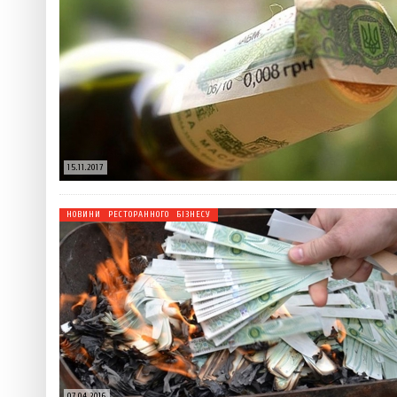
 ТЕХНОЛОГІЙ
ЯКИЙ АЛКОГОЛЬ ПІДХОДИТЬ ВАШОМУ ЗНАКУ ЗОДІАКУ:
ТЕСТ НА ПРОФЕСІОНАЛІЗМ: ЯК ПРИ
РОЗБІР АСТРОЛОГА І КЕРУЮЧОГО БАРОМ
ІДЕАЛЬНИЙ ДАЙКІРІ
Ніжність, що смакує до чаю:
Солодкий настрій у кожному
VARUS запускає космічний С
Пивоколада від MAUDAU: як 
15.11.2017
Який алкоголь підходить ваш
НОВИНИ РЕСТОРАННОГО БІЗНЕСУ
07.04.2016