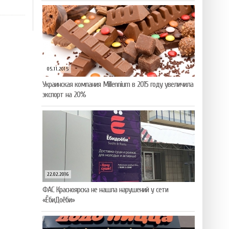
05.11.2015
Украинская компания Millennium в 2015 году увеличила
экспорт на 20%
22.02.2016
ФАС Красноярска не нашла нарушений у сети
«ЁбиДоёби»