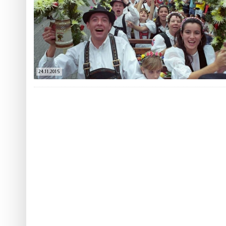
 ТЕХНОЛОГІЙ
ЯКИЙ АЛКОГОЛЬ ПІДХОДИТЬ ВАШОМУ ЗНАКУ ЗОДІАКУ:
ТЕСТ НА ПРОФЕСІОНАЛІЗМ: ЯК ПРИ
РОЗБІР АСТРОЛОГА І КЕРУЮЧОГО БАРОМ
ІДЕАЛЬНИЙ ДАЙКІРІ
Ніжність, що смакує до чаю:
Солодкий настрій у кожному
VARUS запускає космічний С
24.11.2015
Пивоколада від MAUDAU: як 
Який алкоголь підходить ваш