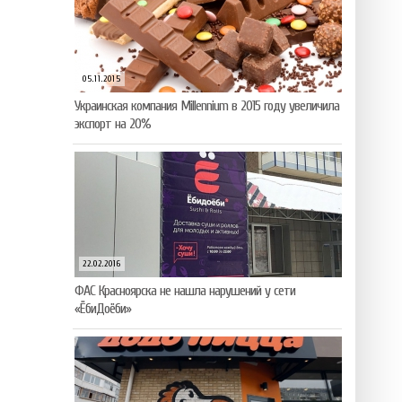
05.11.2015
Украинская компания Millennium в 2015 году увеличила
экспорт на 20%
22.02.2016
ФАС Красноярска не нашла нарушений у сети
«ЁбиДоёби»