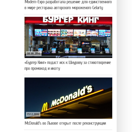
Modern-Expo разработала решение для единственного
в мире ресторана авторского мороженого Gelarty
08.08.2016
«Бургер Кинг» подаст иск к Шнурову за стихотворение
про промокод и икоту
19.12.2016
McDonald’s во Львове открыт после реконструкции