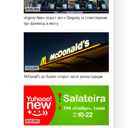
08.08.2016
«Бургер Кинг» подаст иск к Шнурову за стихотворение
про промокод и икоту
19.12.2016
McDonald’s во Львове открыт после реконструкции
01.07.2015