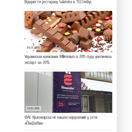
Відкриття ресторану Salateirа в ТЦ Глобус
05.11.2015
Украинская компания Millennium в 2015 году увеличила
экспорт на 20%
22.02.2016
ФАС Красноярска не нашла нарушений у сети
«ЁбиДоёби»