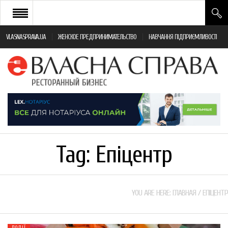
VLASNASPRAVA.UA
ЖЕНСКОЕ ПРЕДПРИНИМАТЕЛЬСТВО
НАВЧАННЯ ПІДПРИЄМЛИВОСТІ
НОВИНИ РЕСТОРАННОГО БІЗНЕСУ
ЯК ВІДКРИТИ ТА УСПІШНО КЕРУВАТИ
ПОДІЇ
МОНІТОРИНГ ЗАКОНОДАВСТВА
РІЗНЕ
Tag:
Епіцентр
ФРАНЧАЙЗИНГ
КНИГИ
YOU ARE HERE:
ГЛАВНАЯ
/
ЕПІЦЕНТР
ПОДІЇ