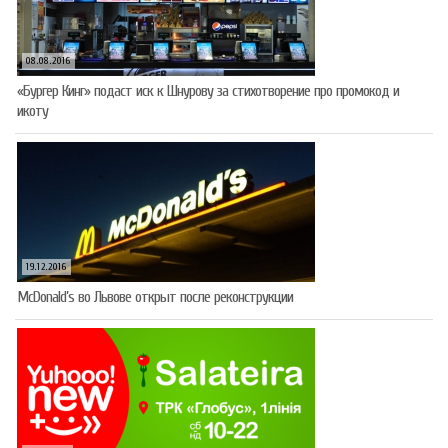
08.08.2016
«Бургер Кинг» подаст иск к Шнурову за стихотворение про промокод и
икоту
19.12.2016
McDonald’s во Львове открыт после реконструкции