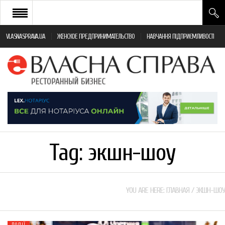
VLASNASPRAVA.UA
ЖЕНСКОЕ ПРЕДПРИНИМАТЕЛЬСТВО
НАВЧАННЯ ПІДПРИЄМЛИВОСТІ
НОВИНИ РЕСТОРАННОГО БІЗНЕСУ
ЯК ВІДКРИТИ ТА УСПІШНО КЕРУВАТИ
ПОДІЇ
МОНІТОРИНГ ЗАКОНОДАВСТВА
РІЗНЕ
Tag:
экшн-шоу
ФРАНЧАЙЗИНГ
КНИГИ
YOU ARE HERE:
ГЛАВНАЯ
/
ЭКШН-ШОУ
ПОДІЇ