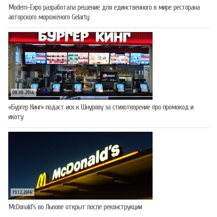
Modern-Expo разработала решение для единственного в мире ресторана
авторского мороженого Gelarty
08.08.2016
«Бургер Кинг» подаст иск к Шнурову за стихотворение про промокод и
икоту
19.12.2016
McDonald’s во Львове открыт после реконструкции