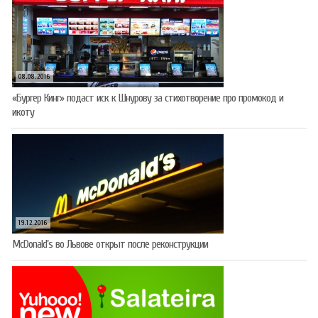
08.08.2016
«Бургер Кинг» подаст иск к Шнурову за стихотворение про промокод и
икоту
19.12.2016
McDonald’s во Львове открыт после реконструкции