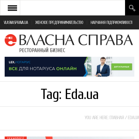
VLASNASPRAVA.UA
ЖЕНСКОЕ ПРЕДПРИНИМАТЕЛЬСТВО
НАВЧАННЯ ПІДПРИЄМЛИВОСТІ
НОВИНИ РЕСТОРАННОГО БІЗНЕСУ
ЯК ВІДКРИТИ ТА УСПІШНО КЕРУВАТИ
ПОДІЇ
МОНІТОРИНГ ЗАКОНОДАВСТВА
РІЗНЕ
Tag:
Eda.ua
ФРАНЧАЙЗИНГ
КНИГИ
YOU ARE HERE:
ГЛАВНАЯ
/
EDA.UA
ТЕХНОЛОГІЇ