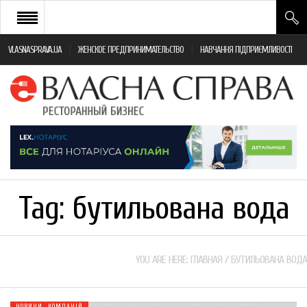
VLASNASPRAVA.UA
ЖЕНСКОЕ ПРЕДПРИНИМАТЕЛЬСТВО
НАВЧАННЯ ПІДПРИЄМЛИВОСТІ
НОВИНИ РЕСТОРАННОГО БІЗНЕСУ
ЯК ВІДКРИТИ ТА УСПІШНО КЕРУВАТИ
ПОДІЇ
МОНІТОРИНГ ЗАКОНОДАВСТВА
РІЗНЕ
Tag:
бутильована вода
ФРАНЧАЙЗИНГ
КНИГИ
YOU ARE HERE:
ГЛАВНАЯ
/
БУТИЛЬОВАНА ВОДА
НОВИНИ КОМПАНІЙ