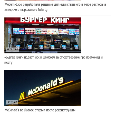
Modern-Expo разработала решение для единственного в мире ресторана
авторского мороженого Gelarty
08.08.2016
«Бургер Кинг» подаст иск к Шнурову за стихотворение про промокод и
икоту
19.12.2016
McDonald’s во Львове открыт после реконструкции