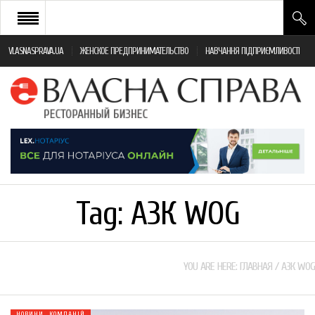
VLASNASPRAVA.UA
ЖЕНСКОЕ ПРЕДПРИНИМАТЕЛЬСТВО
НАВЧАННЯ ПІДПРИЄМЛИВОСТІ
НОВИНИ РЕСТОРАННОГО БІЗНЕСУ
ЯК ВІДКРИТИ ТА УСПІШНО КЕРУВАТИ
ПОДІЇ
МОНІТОРИНГ ЗАКОНОДАВСТВА
РІЗНЕ
Tag:
АЗК WOG
ФРАНЧАЙЗИНГ
КНИГИ
YOU ARE HERE:
ГЛАВНАЯ
/
АЗК WOG
НОВИНИ КОМПАНІЙ