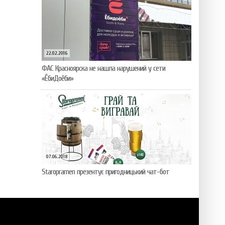
22.02.2016
ФАС Красноярска не нашла нарушений у сети
«ЁбиДоёби»
07.06.2018
Staropramen презентує пригодницький чат-бот