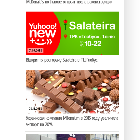
McDonald’s во Львове открыт после реконструкции
01.07.2015
Відкриття ресторану Salateirа в ТЦ Глобус
05.11.2015
Украинская компания Millennium в 2015 году увеличила
экспорт на 20%