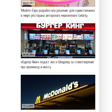
04.09.2017
Modern-Expo разработала решение для единственного
в мире ресторана авторского мороженого Gelarty
08.08.2016
«Бургер Кинг» подаст иск к Шнурову за стихотворение
про промокод и икоту
19.12.2016