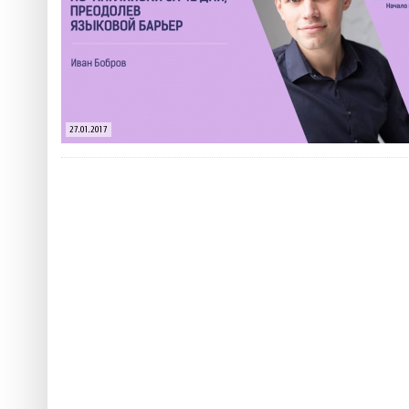
 ТЕХНОЛОГІЙ
ЯКИЙ АЛКОГОЛЬ ПІДХОДИТЬ ВАШОМУ ЗНАКУ ЗОДІАКУ:
ТЕСТ НА ПРОФЕСІОНАЛІЗМ: ЯК ПРИ
РОЗБІР АСТРОЛОГА І КЕРУЮЧОГО БАРОМ
ІДЕАЛЬНИЙ ДАЙКІРІ
Ніжність, що смакує до чаю:
Солодкий настрій у кожному
VARUS запускає космічний С
27.01.2017
Пивоколада від MAUDAU: як 
Який алкоголь підходить ваш