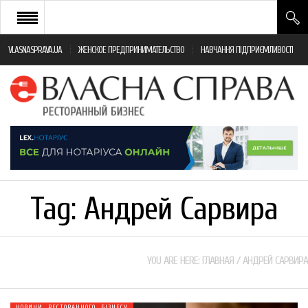
VLASNASPRAVA.UA
ЖЕНСКОЕ ПРЕДПРИНИМАТЕЛЬСТВО
НАВЧАННЯ ПІДПРИЄМЛИВОСТІ
НОВИНИ РЕСТОРАННОГО БІЗНЕСУ
ЯК ВІДКРИТИ ТА УСПІШНО КЕРУВАТИ
ПОДІЇ
МОНІТОРИНГ ЗАКОНОДАВСТВА
РІЗНЕ
Tag:
Андрей Сарвира
ФРАНЧАЙЗИНГ
КНИГИ
YOU ARE HERE:
ГЛАВНАЯ
/
АНДРЕЙ САРВИРА
НОВИНИ РЕСТОРАННОГО БІЗНЕСУ