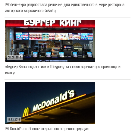
Modern-Expo разработала решение для единственного в мире ресторана
авторского мороженого Gelarty
08.08.2016
«Бургер Кинг» подаст иск к Шнурову за стихотворение про промокод и
икоту
19.12.2016
McDonald’s во Львове открыт после реконструкции