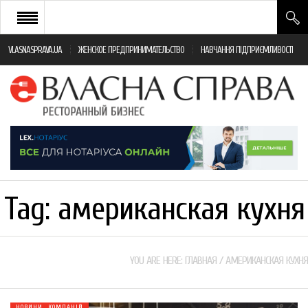
VLASNASPRAVA.UA
ЖЕНСКОЕ ПРЕДПРИНИМАТЕЛЬСТВО
НАВЧАННЯ ПІДПРИЄМЛИВОСТІ
НОВИНИ РЕСТОРАННОГО БІЗНЕСУ
ЯК ВІДКРИТИ ТА УСПІШНО КЕРУВАТИ
ПОДІЇ
МОНІТОРИНГ ЗАКОНОДАВСТВА
РІЗНЕ
Tag:
американская кухня
ФРАНЧАЙЗИНГ
КНИГИ
YOU ARE HERE:
ГЛАВНАЯ
/
АМЕРИКАНСКАЯ КУХНЯ
НОВИНИ КОМПАНІЙ