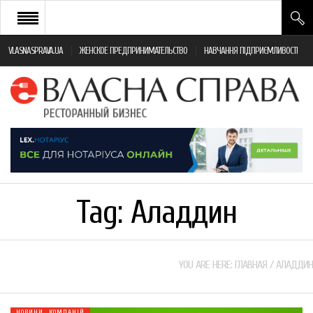
VLASNASPRAVA.UA
ЖЕНСКОЕ ПРЕДПРИНИМАТЕЛЬСТВО
НАВЧАННЯ ПІДПРИЄМЛИВОСТІ
НОВИНИ РЕСТОРАННОГО БІЗНЕСУ
ЯК ВІДКРИТИ ТА УСПІШНО КЕРУВАТИ
ПОДІЇ
МОНІТОРИНГ ЗАКОНОДАВСТВА
РІЗНЕ
Tag:
Аладдин
ФРАНЧАЙЗИНГ
КНИГИ
YOU ARE HERE:
ГЛАВНАЯ
/
АЛАДДИН
НОВИНИ КОМПАНІЙ