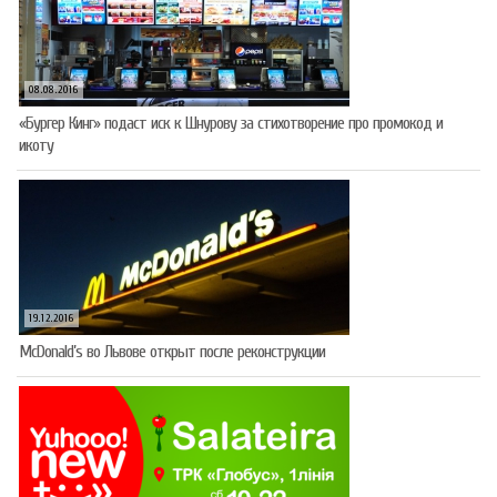
08.08.2016
«Бургер Кинг» подаст иск к Шнурову за стихотворение про промокод и
икоту
19.12.2016
McDonald’s во Львове открыт после реконструкции