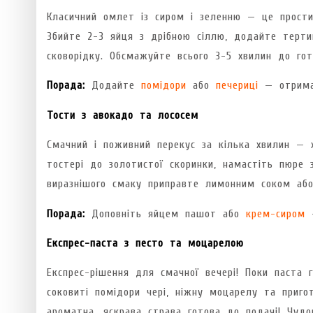
Класичний омлет із сиром і зеленню — це простий
Збийте 2-3 яйця з дрібною сіллю, додайте тертий
сковорідку. Обсмажуйте всього 3-5 хвилин до гото
Порада:
Додайте
помідори
або
печериці
— отримає
Тости з авокадо та лососем
Смачний і поживний перекус за кілька хвилин — 
тостері до золотистої скоринки, намастіть пюре 
виразнішого смаку приправте лимонним соком аб
Порада:
Доповніть яйцем пашот або
крем-сиром
—
Експрес-паста з песто та моцарелою
Експрес-рішення для смачної вечері! Поки паста г
соковиті помідори чері, ніжну моцарелу та приго
ароматна, яскрава страва готова до подачі! Чудо