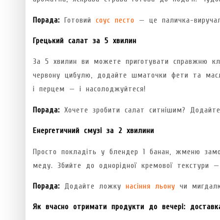
Порада:
Готовий
соус песто
— це паличка-виручал
Грецький салат за 5 хвилин
За 5 хвилин ви можете приготувати справжню клас
червону цибулю, додайте шматочки фети та масл
і перцем — і насолоджуйтеся!
Порада:
Хочете зробити салат ситнішим? Додайт
Енергетичний смузі за 2 хвилини
Просто покладіть у блендер 1 банан, жменю замо
меду. Збийте до однорідної кремової текстури —
Порада:
Додайте ложку
насіння льону
чи мигдалю
Як вчасно отримати продукти до вечері: доставк