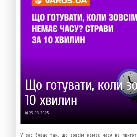
 ТЕХНОЛОГІЙ
ЯКИЙ АЛКОГОЛЬ ПІДХОДИТЬ ВАШОМУ ЗНАКУ ЗОДІАКУ:
ТЕСТ НА ПРОФЕСІОНАЛІЗМ: ЯК ПРИ
РОЗБІР АСТРОЛОГА І КЕРУЮЧОГО БАРОМ
ІДЕАЛЬНИЙ ДАЙКІРІ
Ніжність, що смакує до чаю:
Солодкий настрій у кожному
VARUS запускає космічний С
Пивоколада від MAUDAU: як 
Який алкоголь підходить ваш
Що готувати, коли з
10 хвилин
25.03.2025
У вас буває так, що зовсім немає часу на приго