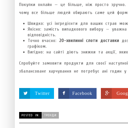
Покупки онлайн — це більше, ніж просто зручно. 
чому все більше людей обирають саме цей форм
Швидко: усі інгредієнти для ваших страв мож
Якісно: замість випадкового вибору — уважна 
відповідність.
Точно вчасно:
20-хвилинні слоти доставки
доз
графіком.
Вигідно: на сайті діють знижки та акції, як
Спробуйте замовити продукти для своєї наступн
збалансоване харчування не потребує ані годин у м
Twitter
Facebook
Goog
POSTED IN:
ТРЕНДИ