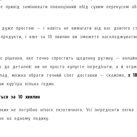
не привід замінювати повноцінний обід сухим перекусом аб
 дуже простою — і навіть не вимагати від вас довгого с
 продукти, і вже за 10 хвилин ви зможете насолоджувати
 є рішення, яке точно спростить щоденну рутину — онлай
 до деталей: ви не просто купуєте інгредієнти, а й отри
иклад, можна обрати точний слот доставки — скажімо,
з 1
и кур’єра кілька годин.
ться за 10 хвилин
ких не потрібно нічого екзотичного. Усі інгредієнти легко
но на одному подиху.