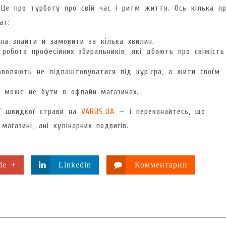
Це про турботу про свій час і ритм життя. Ось кілька пр
ат:
на знайти й замовити за кілька хвилин.
робота професійних збиральників, які дбають про свіжість
воляють не підлаштовуватися під кур’єра, а жити своїм
их може не бути в офлайн-магазинах.
ої швидкої страви на
VARUS.UA
— і переконайтесь, що
агазині, ані кулінарних подвигів.
le +
Linkedin
Комментарии