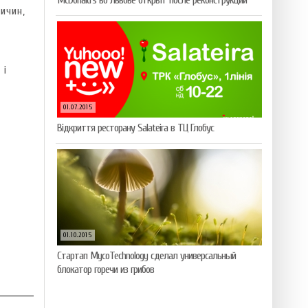
McDonald’s во Львове открыт после реконструкции
ичин,
 і
01.07.2015
Відкриття ресторану Salateirа в ТЦ Глобус
01.10.2015
Стартап MycoTechnology сделал универсальный
блокатор горечи из грибов