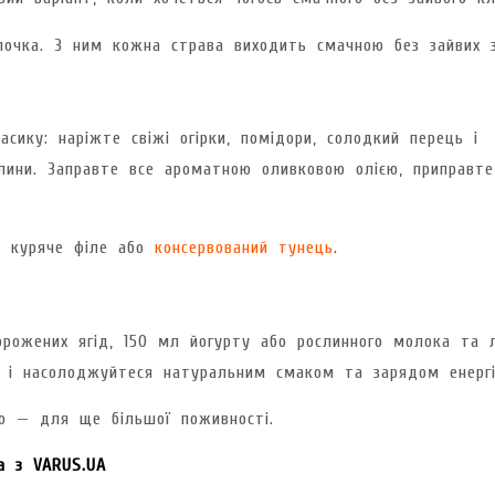
очка. З ним кожна страва виходить смачною без зайвих з
ику: наріжте свіжі огірки, помідори, солодкий перець і
ини. Заправте все ароматною оливковою олією, приправте
е куряче філе або
консервований тунець
.
рожених ягід, 150 мл йогурту або рослинного молока та 
 і насолоджуйтеся натуральним смаком та зарядом енергі
 — для ще більшої поживності.
а з VARUS.UA