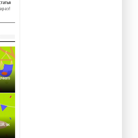
статья
араз!
ачного
UA: як