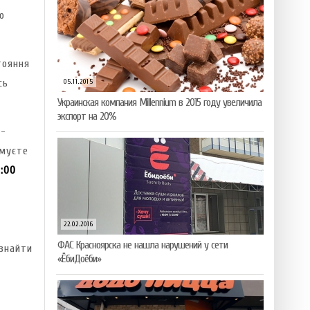
о
тояння
сь
05.11.2015
Украинская компания Millennium в 2015 году увеличила
экспорт на 20%
н-
муєте
8:00
22.02.2016
ФАС Красноярска не нашла нарушений у сети
 знайти
«ЁбиДоёби»