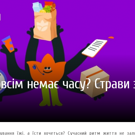
ГОТУВАТИ (І ЗАМОВИТИ)
VARUS ПРЕДСТАВИВ НОВИНКУ ВЛАСНОЇ ТМ VARTO —
VARUS ПІДБИВ ПІДСУ
ПЕЧИВО «ФРУТТАНЧИК» СПРОБУЙ ЗІ ЗНИЖКОЮ -40 %
400 ПОЗИЦІЙ, РЕКОРДН
 новинка зефір від власної ТМ Varto вже у VARUS
- 20.10.2025
СМАКИ
 шматочку: халва власної ТМ Varto вже у VARUS
- 10.10.2025
ирний фестиваль
- 29.09.2025
затримати літо в келиху
- 22.09.2025
ому знаку зодіаку: розбір астролога і керуючого баром
- 23.03.2026
овсім немає часу? Страви 
тування їжі, а їсти хочеться? Сучасний ритм життя не за