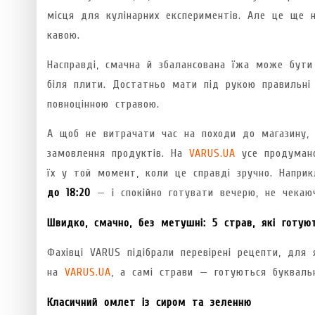
місця для кулінарних експериментів. Але це ще 
кавою.
Насправді, смачна й збалансована їжа може бути
біля плити. Достатньо мати під рукою правильні
повноцінною стравою.
А щоб не витрачати час на походи до магазину,
замовлення продуктів. На
VARUS.UA
усе продумано
їх у той момент, коли це справді зручно. Напр
до 18:20
— і спокійно готувати вечерю, не чекаюч
Швидко, смачно, без метушні: 5 страв, які готую
Фахівці VARUS підібрали перевірені рецепти, для я
на
VARUS.UA
, а самі страви — готуються букваль
Класичний омлет із сиром та зеленню