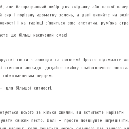
, але безпрограшний вибір для сніданку або легкої вечері
 сир і порізану ароматну зелень, а далі вилийте на розіг
вності і на тарілці з’явиться вже апетитна, рум’яна стра
те ще більш насичений смак!
хрусткі тости з авокадо та лососем! Просто підсмажте хл
зі стиглого авокадо, додайте скибку слабосоленого лосося
о свіжозмеленим перцем.
 для більшої ситності.
отується всього за кілька хвилин, ви встигаєте нарізати
тувати свіжий песто. Далі — просто поєднуйте інгредієнти,
вий варіант, коли хочеться чогось смачного без зайвого кл