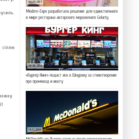
04.09.2017
Modern-Expo разработала решение для единственного
усиль.
в мире ресторана авторского мороженого Gelarty
 сіллю
08.08.2016
«Бургер Кинг» подаст иск к Шнурову за стихотворение
про промокод и икоту
ложку
ї!
19.12.2016