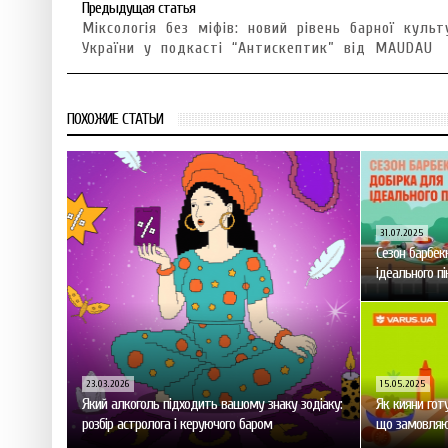
Предыдущая статья
Міксологія без міфів: новий рівень барної культ
України у подкасті “Антискептик” від MAUDAU
ПОХОЖИЕ СТАТЬИ
31.07.2025
Сезон барбек
ідеального пі
23.03.2026
15.05.2025
Який алкоголь підходить вашому знаку зодіаку:
Як кияни готу
розбір астролога і керуючого баром
що замовляю