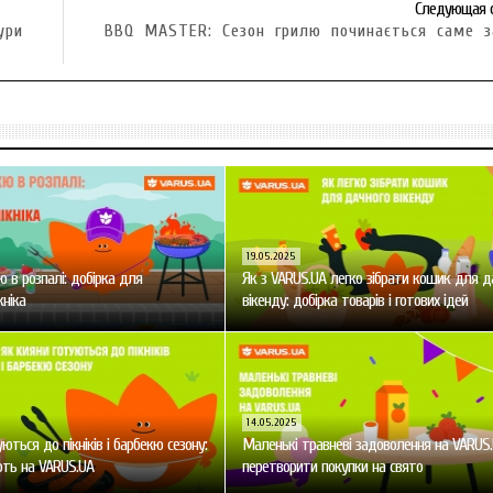
Следующая 
ури
BBQ MASTER: Сезон грилю починається саме з
19.05.2025
ю в розпалі: добірка для
Як з VARUS.UA легко зібрати кошик для д
кніка
вікенду: добірка товарів і готових ідей
14.05.2025
ються до пікніків і барбекю сезону:
Маленькі травневі задоволення на VARUS.
ть на VARUS.UA
перетворити покупки на свято