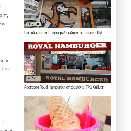
.
ріту
ва.
24.02.2016
Российская сеть пиццерий выйдет на рынок США
іб у
. Для
14.12.2015
Ресторан Royal Hamburger открылся в ТРЦ Gulliver
 і
опоту.