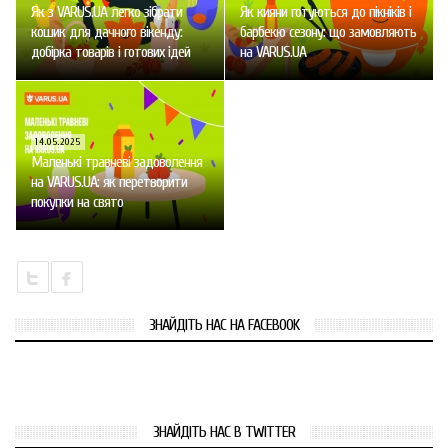
Як з VARUS.UA легко зібрати
Як кияни готуються до пікніків і
кошик для дачного вікенду:
барбекю сезону: що замовляють
добірка товарів і готових ідей
на VARUS.UA
14.05.2025
Маленькі травневі задоволення
на VARUS.UA: як перетворити
покупки на свято
ЗНАЙДІТЬ НАС НА FACEBOOK
ЗНАЙДІТЬ НАС В TWITTER