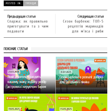
POSTED IN:
ТРЕНДИ
Предыдущая статья
Следующая статья
Спаржа: як правильно
Сезон барбекю: ТОП-5
приготувати та з чим
рецептів маринадів
подавати
для м’яса і риби
ПОХОЖИЕ СТАТЬИ
23.03.2026
31.07.2025
Який алкоголь підходить
Сезон барбекю в розпалі: добірка
вашому знаку зодіаку: розбір
для ідеального пікніка
астролога і керуючого баром
19.05.2025
15.05.2025