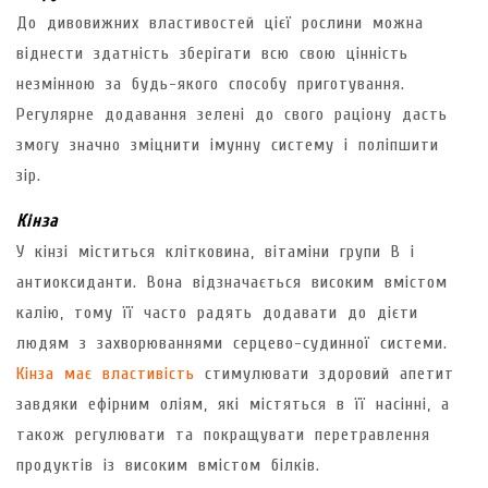
До дивовижних властивостей цієї рослини можна
віднести здатність зберігати всю свою цінність
незмінною за будь-якого способу приготування.
Регулярне додавання зелені до свого раціону дасть
змогу значно зміцнити імунну систему і поліпшити
зір.
Кінза
У кінзі міститься клітковина, вітаміни групи B і
антиоксиданти. Вона відзначається високим вмістом
калію, тому її часто радять додавати до дієти
людям з захворюваннями серцево-судинної системи.
Кінза має властивість
стимулювати здоровий апетит
завдяки ефірним оліям, які містяться в її насінні, а
також регулювати та покращувати перетравлення
продуктів із високим вмістом білків.