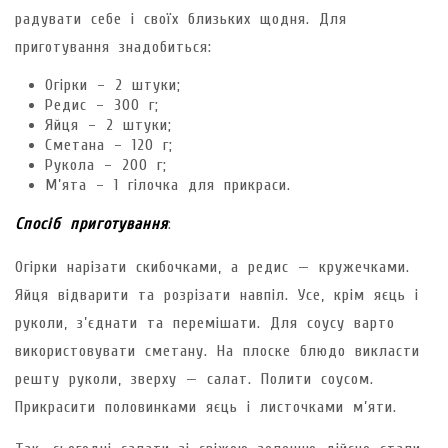
радувати себе і своїх близьких щодня. Для
приготування знадобиться:
Огірки – 2 штуки;
Редис – 300 г;
Яйця – 2 штуки;
Сметана – 120 г;
Рукола – 200 г;
М’ята – 1 гілочка для прикраси.
Спосіб приготування
:
Огірки нарізати скибочками, а редис — кружечками.
Яйця відварити та розрізати навпіл. Усе, крім яєць і
руколи, з’єднати та перемішати. Для соусу варто
використовувати сметану. На плоске блюдо викласти
решту руколи, зверху — салат. Полити соусом.
Прикрасити половинками яєць і листочками м’яти.