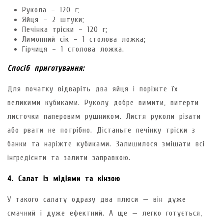
Рукола – 120 г;
Яйця – 2 штуки;
Печінка тріски – 120 г;
Лимонний сік – 1 столова ложка;
Гірчиця – 1 столова ложка.
Спосіб приготування:
Для початку відваріть два яйця і поріжте їх
великими кубиками. Руколу добре вимити, витерти
листочки паперовим рушником. Листя руколи різати
або рвати не потрібно. Дістаньте печінку тріски з
банки та наріжте кубиками. Залишилося змішати всі
інгредієнти та залити заправкою.
4. Салат із мідіями та кінзою
У такого салату одразу два плюси — він дуже
смачний і дуже ефектний. А ще — легко готується,