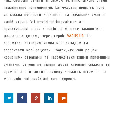
Так, сьогодні салати зі свіжою зеленню дійсно стали
надзвичайно популярними. Це чудовий приклад того,
як можна поєднати корисність та ідеальний смак в
одній страві. Усі необхідні інгредієнти для
приготування таких салатів ви можете замовити з
доставкою додому через сервіс
VARUS.UA
. Не
соромтесь експериментувати зі складом та
спробувати нові рецепти. Збагачуйте свій раціон
корисними стравами та насолодіться їхніми приємними
смаками. Зелень не тільки додає стравам свіжість та
аромат, але й містить велику кількість вітамінів та
мінералів, які необхідні для здоров’я.