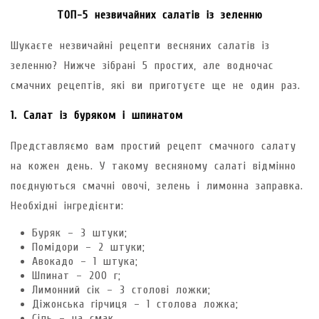
ТОП-5 незвичайних салатів із зеленню
Шукаєте незвичайні рецепти весняних салатів із
зеленню? Нижче зібрані 5 простих, але водночас
смачних рецептів, які ви приготуєте ще не один раз.
1. Салат із буряком і шпинатом
Представляємо вам простий рецепт смачного салату
на кожен день. У такому весняному салаті відмінно
поєднуються смачні овочі, зелень і лимонна заправка.
Необхідні інгредієнти:
Буряк – 3 штуки;
Помідори – 2 штуки;
Авокадо – 1 штука;
Шпинат – 200 г;
Лимонний сік – 3 столові ложки;
Діжонська гірчиця – 1 столова ложка;
Сіль – на смак.