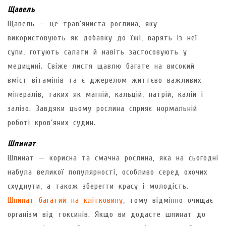
Щавель
Щавель — це трав’яниста рослина, яку
використовують як добавку до їжі, варять із неї
супи, готують салати й навіть застосовують у
медицині. Свіже листя щавлю багате на високий
вміст вітамінів та є джерелом життєво важливих
мінералів, таких як магній, кальцій, натрій, калій і
залізо. Завдяки цьому рослина сприяє нормальній
роботі кров’яних судин.
Шпинат
Шпинат — корисна та смачна рослина, яка на сьогодні
набула великої популярності, особливо серед охочих
схуднути, а також зберегти красу і молодість.
Шпинат багатий на клітковину
, тому відмінно очищає
організм від токсинів. Якщо ви додасте шпинат до