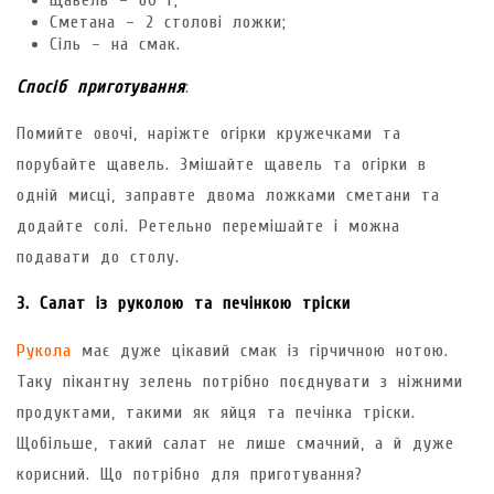
Сметана – 2 столові ложки;
Сіль – на смак.
Спосіб приготування
:
Помийте овочі, наріжте огірки кружечками та
порубайте щавель. Змішайте щавель та огірки в
одній мисці, заправте двома ложками сметани та
додайте солі. Ретельно перемішайте і можна
подавати до столу.
3. Салат із руколою та печінкою тріски
Рукола
має дуже цікавий смак із гірчичною нотою.
Таку пікантну зелень потрібно поєднувати з ніжними
продуктами, такими як яйця та печінка тріски.
Щобільше, такий салат не лише смачний, а й дуже
корисний. Що потрібно для приготування?