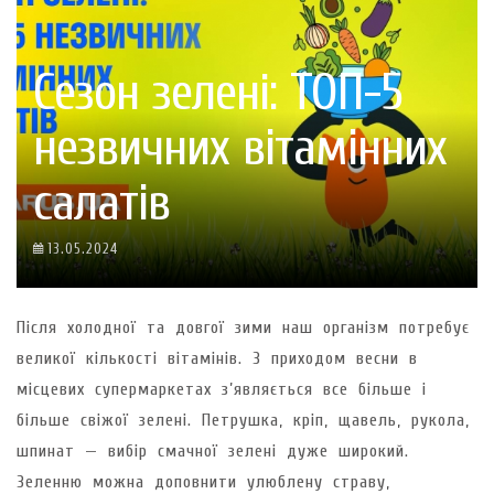
Сезон зелені: ТОП-5
незвичних вітамінних
салатів
13.05.2024
Після холодної та довгої зими наш організм потребує
великої кількості вітамінів. З приходом весни в
місцевих супермаркетах з’являється все більше і
більше свіжої зелені. Петрушка, кріп, щавель, рукола,
шпинат — вибір смачної зелені дуже широкий.
Зеленню можна доповнити улюблену страву,