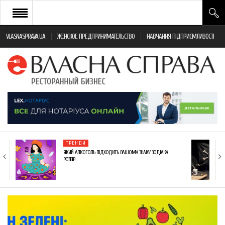
VLASNASPRAVA.UA
ЖЕНСКОЕ ПРЕДПРИНИМАТЕЛЬСТВО
НАВЧАННЯ ПІДПРИЄМЛИВОСТІ
НОВИНИ РЕСТОРАННОГО БІЗНЕСУ
ЯК ВІДКРИТИ ТА УСПІШНО КЕРУВАТИ
ПОДІЇ
МОНІТОРИНГ ЗАКОНОДАВСТВА
РІЗНЕ
ТРЕНДИ
ФРАНЧАЙЗИНГ
ЯКИЙ АЛКОГОЛЬ ПІДХОДИТЬ ВАШОМУ ЗНАКУ ЗОДІАКУ:
РОЗБІР…
КНИГИ