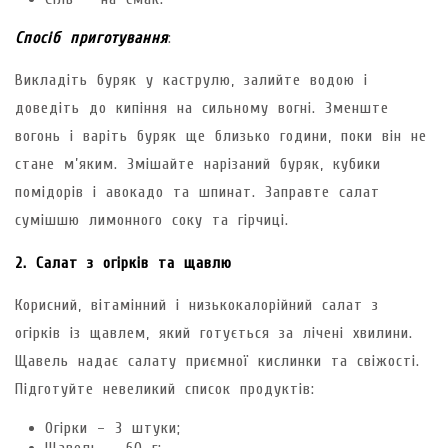
Спосіб приготування
:
Викладіть буряк у каструлю, залийте водою і
доведіть до кипіння на сильному вогні. Зменште
вогонь і варіть буряк ще близько години, поки він не
стане м’яким. Змішайте нарізаний буряк, кубики
помідорів і авокадо та шпинат. Заправте салат
сумішшю лимонного соку та гірчиці.
2. Салат з огірків та щавлю
Корисний, вітамінний і низькокалорійний салат з
огірків із щавлем, який готується за лічені хвилини.
Щавель надає салату приємної кислинки та свіжості.
Підготуйте невеликий список продуктів:
Огірки – 3 штуки;
Щавель – 60 г;