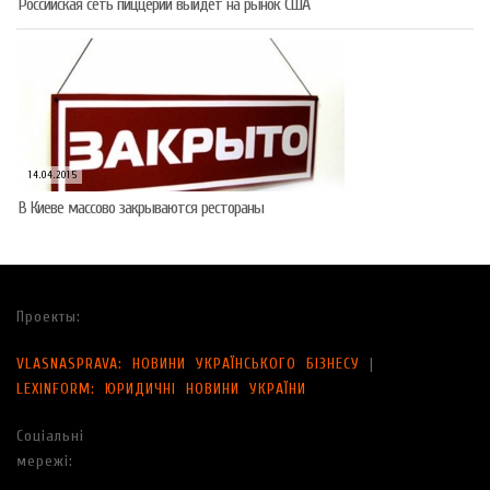
Российская сеть пиццерий выйдет на рынок США
14.04.2015
В Киеве массово закрываются рестораны
Проекты:
VLASNASPRAVA: НОВИНИ УКРАЇНСЬКОГО БІЗНЕСУ
|
LEXINFORM: ЮРИДИЧНІ НОВИНИ УКРАЇНИ
Соціальні
мережі: