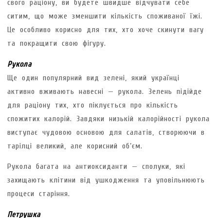
свого раціону, ви будете швидше відчувати себе
ситим, що може зменшити кількість споживаної їжі.
Це особливо корисно для тих, хто хоче скинути вагу
та покращити свою фігуру.
Рукола
Ще один популярний вид зелені, який українці
активно вживають навесні — рукола. Зелень підійде
для раціону тих, хто піклується про кількість
спожитих калорій. Завдяки низькій калорійності рукола
виступає чудовою основою для салатів, створюючи в
тарілці великий, але корисний об’єм.
Рукола багата на антиоксиданти — сполуки, які
захищають клітини від ушкодження та уповільнюють
процеси старіння.
Петрушка