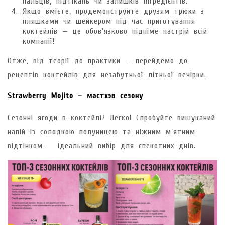
пальців, підтікань чи залишків інгредієнтів.
Якщо вмієте, продемонструйте друзям трюки з
пляшками чи шейкером під час приготування
коктейлів — це обов’язково підніме настрій всій
компанії!
Отже, від теорії до практики — перейдемо до
рецептів коктейлів для незабутньої літньої вечірки.
Strawberry Mojito – мастхэв сезону
Сезонні ягоди в коктейлі? Легко! Спробуйте вишуканий
напій із солодкою полуницею та ніжним м’ятним
відтінком — ідеальний вибір для спекотних днів.