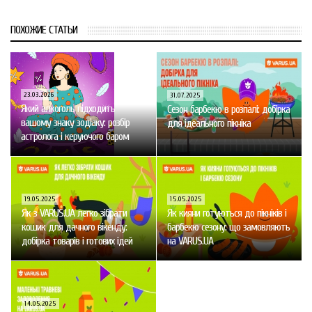
ПОХОЖИЕ СТАТЬИ
23.03.2026
31.07.2025
Який алкоголь підходить
Сезон барбекю в розпалі: добірка
вашому знаку зодіаку: розбір
для ідеального пікніка
астролога і керуючого баром
19.05.2025
15.05.2025
Як з VARUS.UA легко зібрати
Як кияни готуються до пікніків і
кошик для дачного вікенду:
барбекю сезону: що замовляють
добірка товарів і готових ідей
на VARUS.UA
14.05.2025