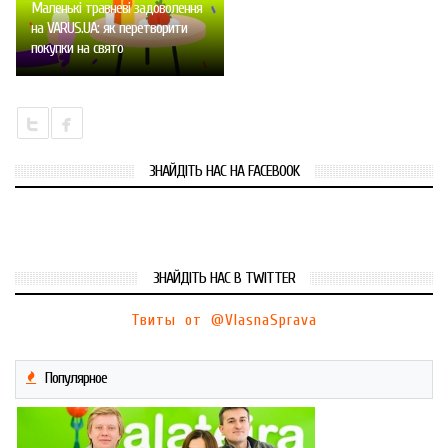
Маленькі травневі задоволення
на VARUS.UA: як перетворити
покупки на свято
ЗНАЙДІТЬ НАС НА FACEBOOK
ЗНАЙДІТЬ НАС В TWITTER
Твиты от @VlasnaSprava
Популярное