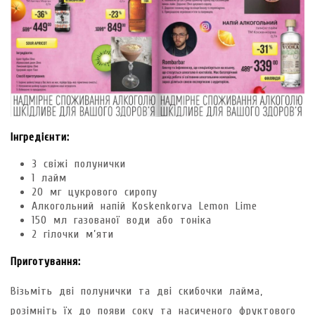
Інгредієнти:
3 свіжі полунички
1 лайм
20 мг цукрового сиропу
Алкогольний напій Koskenkorva Lemon Lime
150 мл газованої води або тоніка
2 гілочки м’яти
Приготування:
Візьміть дві полунички та дві скибочки лайма,
розімніть їх до появи соку та насиченого фруктового