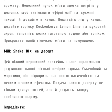
аромату. Невеликий пучок м’яти злегка потріть у
долонях, щоб вивільнити ефірні олії та духмяні
пахощі, й додайте в келих. Покладіть лід у келих,
додайте горілку Koskenkorva Lemon Lime та цукровий
сироп. Заповніть келих газованою водою або тоніком.
Прикрасьте напій гілочкою м’яти та полуницею.
Milk Shake 18+: на десерт
Цей ніжний вершковий коктейль стане справжньою
родзинкою вашої літньої вечірки вдома. Смачніший за
морозиво, він підкорить вас своєю насиченістю та
легким п’янким ефектом. Подача такого десерту не
тільки здивує гостей, але й додасть заходу
особливого шарму.
Інгредієнти: