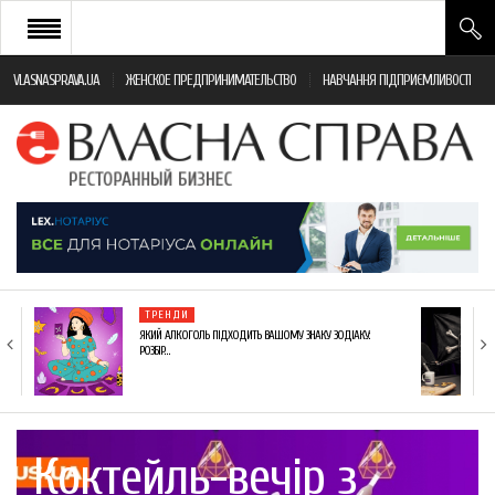
VLASNASPRAVA.UA
ЖЕНСКОЕ ПРЕДПРИНИМАТЕЛЬСТВО
НАВЧАННЯ ПІДПРИЄМЛИВОСТІ
НОВИНИ РЕСТОРАННОГО БІЗНЕСУ
ЯК ВІДКРИТИ ТА УСПІШНО КЕРУВАТИ
ПОДІЇ
МОНІТОРИНГ ЗАКОНОДАВСТВА
РІЗНЕ
ТРЕНДИ
ФРАНЧАЙЗИНГ
ЯКИЙ АЛКОГОЛЬ ПІДХОДИТЬ ВАШОМУ ЗНАКУ ЗОДІАКУ:
РОЗБІР…
КНИГИ
Коктейль-вечір з