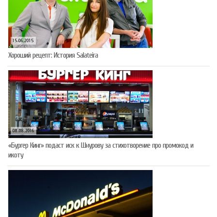
15.06.2015
Хороший рецепт: История Salateira
08.08.2016
«Бургер Кинг» подаст иск к Шнурову за стихотворение про промокод и
икоту