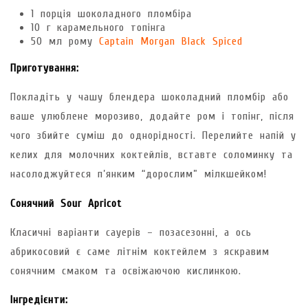
1 порція шоколадного пломбіра
10 г карамельного топінга
50 мл рому
Captain Morgan Black Spiced
Приготування:
Покладіть у чашу блендера шоколадний пломбір або
ваше улюблене морозиво, додайте ром і топінг, після
чого збийте суміш до однорідності. Перелийте напій у
келих для молочних коктейлів, вставте соломинку та
насолоджуйтеся п’янким “дорослим” мілкшейком!
Сонячний Sour Apricot
Класичні варіанти сауерів – позасезонні, а ось
абрикосовий є саме літнім коктейлем з яскравим
сонячним смаком та освіжаючою кислинкою.
Інгредієнти: