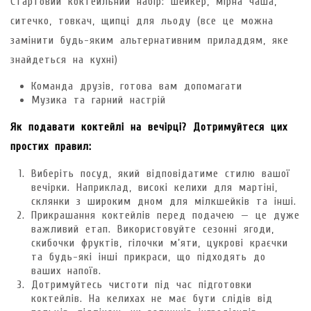
Стартовий коктейльний набір: шейкер, мірна чаша,
ситечко, товкач, щипці для льоду (все це можна
замінити будь-яким альтернативним приладдям, яке
знайдеться на кухні)
Команда друзів, готова вам допомагати
Музика та гарний настрій
Як подавати коктейлі на вечірці? Дотримуйтеся цих
простих правил:
Виберіть посуд, який відповідатиме стилю вашої
вечірки. Наприклад, високі келихи для мартіні,
склянки з широким дном для мілкшейків та інші.
Прикрашання коктейлів перед подачею — це дуже
важливий етап. Використовуйте сезонні ягоди,
скибочки фруктів, гілочки м’яти, цукрові краєчки
та будь-які інші прикраси, що підходять до
ваших напоїв.
Дотримуйтесь чистоти під час підготовки
коктейлів. На келихах не має бути слідів від