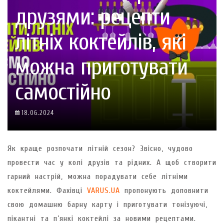
друзями: рецепти
літніх коктейлів, які
можна приготувати
самостійно
18.06.2024
Як краще розпочати літній сезон? Звісно, чудово
провести час у колі друзів та рідних. А щоб створити
гарний настрій, можна порадувати себе літніми
коктейлями. Фахівці
VARUS.UA
пропонують доповнити
свою домашню барну карту і приготувати тонізуючі,
пікантні та п’янкі коктейлі за новими рецептами.