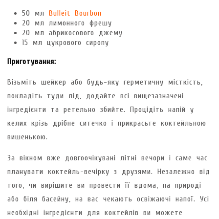
50 мл
Bulleit Bourbon
20 мл лимонного фрешу
20 мл абрикосового джему
15 мл цукрового сиропу
Приготування:
Візьміть шейкер або будь-яку герметичну місткість,
покладіть туди лід, додайте всі вищезазначені
інгредієнти та ретельно збийте. Процідіть напій у
келих крізь дрібне ситечко і прикрасьте коктейльною
вишенькою.
За вікном вже довгоочікувані літні вечори і саме час
планувати коктейль-вечірку з друзями. Незалежно від
того, чи вирішите ви провести її вдома, на природі
або біля басейну, на вас чекають освіжаючі напої. Усі
необхідні інгредієнти для коктейлів ви можете