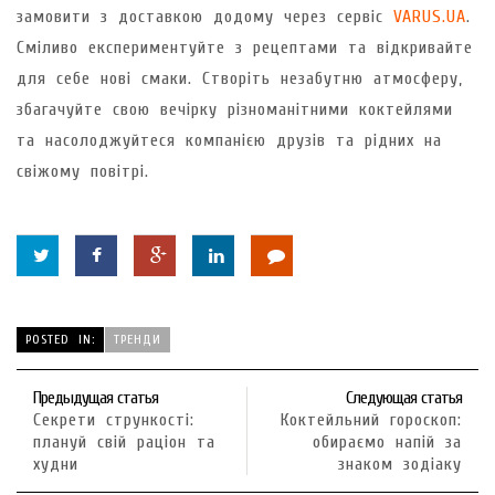
замовити з доставкою додому через сервіс
VARUS.UA
.
Сміливо експериментуйте з рецептами та відкривайте
для себе нові смаки. Створіть незабутню атмосферу,
збагачуйте свою вечірку різноманітними коктейлями
та насолоджуйтеся компанією друзів та рідних на
свіжому повітрі.
POSTED IN:
ТРЕНДИ
Предыдущая статья
Следующая статья
Секрети стрункості:
Коктейльний гороскоп:
плануй свій раціон та
обираємо напій за
худни
знаком зодіаку