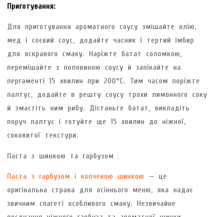
Приготування:
Для приготування ароматного соусу змішайте олію,
мед і соєвий соус, додайте часник і тертий імбир
для яскравого смаку. Наріжте батат соломкою,
перемішайте з половиною соусу й запікайте на
пергаменті 15 хвилин при 200°C. Тим часом поріжте
палтус, додайте в решту соусу трохи лимонного соку
й змастіть ним рибу. Дістаньте батат, викладіть
поруч палтус і готуйте ще 15 хвилин до ніжної,
соковитої текстури.
Паста з шинкою та гарбузом
Паста з гарбузом і копченою шинкою
— це
оригінальна страва для осіннього меню, яка надає
звичним спагеті особливого смаку. Незвичайне