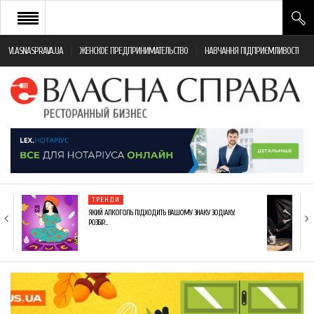
VLASNASPRAVA.UA
ЖЕНСКОЕ ПРЕДПРИНИМАТЕЛЬСТВО
НАВЧАННЯ ПІДПРИЄМЛИВОСТІ
НОВИНИ РЕСТОРАННОГО БІЗНЕСУ
ЯК ВІДКРИТИ ТА УСПІШНО КЕРУВАТИ
ПОДІЇ
МОНІТОРИНГ ЗАКОНОДАВСТВА
РІЗНЕ
ТРЕНДИ
ФРАНЧАЙЗИНГ
ЯКИЙ АЛКОГОЛЬ ПІДХОДИТЬ ВАШОМУ ЗНАКУ ЗОДІАКУ:
РОЗБІР…
КНИГИ