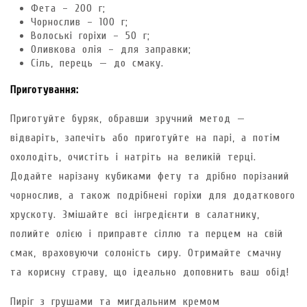
Фета – 200 г;
Чорнослив – 100 г;
Волоські горіхи – 50 г;
Оливкова олія – для заправки;
Сіль, перець — до смаку.
Приготування:
Приготуйте буряк, обравши зручний метод —
відваріть, запечіть або приготуйте на парі, а потім
охолодіть, очистіть і натріть на великій терці.
Додайте нарізану кубиками фету та дрібно порізаний
чорнослив, а також подрібнені горіхи для додаткового
хрускоту. Змішайте всі інгредієнти в салатнику,
полийте олією і приправте сіллю та перцем на свій
смак, враховуючи солоність сиру. Отримайте смачну
та корисну страву, що ідеально доповнить ваш обід!
Пиріг з грушами та мигдальним кремом