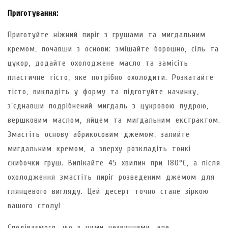
Приготування:
Приготуйте ніжний пиріг з грушами та мигдальним
кремом, почавши з основи: змішайте борошно, сіль та
цукор, додайте охолоджене масло та замісіть
пластичне тісто, яке потрібно охолодити. Розкатайте
тісто, викладіть у форму та підготуйте начинку,
з’єднавши подрібнений мигдаль з цукровою пудрою,
вершковим маслом, яйцем та мигдальним екстрактом.
Змастіть основу абрикосовим джемом, залийте
мигдальним кремом, а зверху розкладіть тонкі
скибочки груш. Випікайте 45 хвилин при 180°C, а після
охолодження змастіть пиріг розведеним джемом для
глянцевого вигляду. Цей десерт точно стане зіркою
вашого столу!
Сподіваємося, що з цими незвичними, але