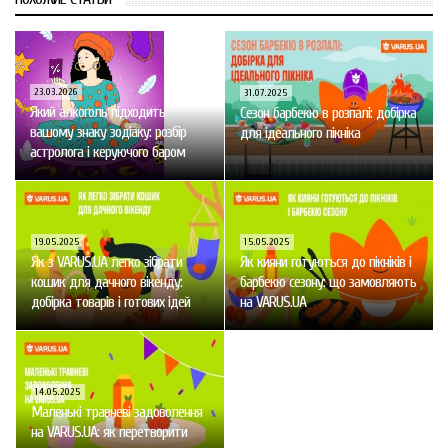
23.03.2026
31.07.2025
Який алкоголь підходить
Сезон барбекю в розпалі: добірка
вашому знаку зодіаку: розбір
для ідеального пікніка
астролога і керуючого баром
19.05.2025
15.05.2025
Як з VARUS.UA легко зібрати
Як кияни готуються до пікніків і
кошик для дачного вікенду:
барбекю сезону: що замовляють
добірка товарів і готових ідей
на VARUS.UA
14.05.2025
Маленькі травневі задоволення
на VARUS.UA: як перетворити