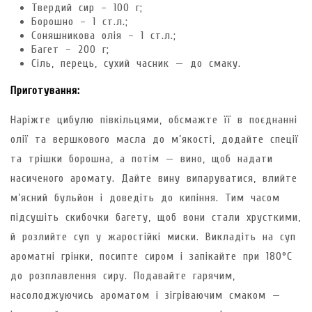
Твердий сир – 100 г;
Борошно – 1 ст.л.;
Соняшникова олія – 1 ст.л.;
Багет – 200 г;
Сіль, перець, сухий часник — до смаку.
Приготування:
Наріжте цибулю півкільцями, обсмажте її в поєднанні
олії та вершкового масла до м’якості, додайте спеції
та трішки борошна, а потім — вино, щоб надати
насиченого аромату. Дайте вину випаруватися, влийте
м’ясний бульйон і доведіть до кипіння. Тим часом
підсушіть скибочки багету, щоб вони стали хрусткими,
й розлийте суп у жаростійкі миски. Викладіть на суп
ароматні грінки, посипте сиром і запікайте при 180°C
до розплавлення сиру. Подавайте гарячим,
насолоджуючись ароматом і зігріваючим смаком —