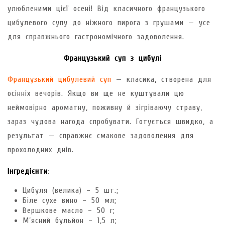
улюбленими цієї осені! Від класичного французького
цибулевого супу до ніжного пирога з грушами — усе
для справжнього гастрономічного задоволення.
Французький суп з цибулі
Французький цибулевий суп
— класика, створена для
осінніх вечорів. Якщо ви ще не куштували цю
неймовірно ароматну, поживну й зігріваючу страву,
зараз чудова нагода спробувати. Готується швидко, а
результат — справжнє смакове задоволення для
прохолодних днів.
Інгредієнти
:
Цибуля (велика) – 5 шт.;
Біле сухе вино – 50 мл;
Вершкове масло – 50 г;
М’ясний бульйон – 1,5 л;