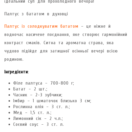
ідеальний суп для прохолодного вечора!
Палтус з бататом в духовці
Палтус із солодкуватим бататом
– це ніжне й
водночас насичене поєднання, яке створює гармонійний
контраст смаків. Ситна та ароматна страва, яка
чудово підійде для затишної осінньої вечері всією
родиною.
Інгредієнти
:
Філе палтуса – 700-800 г;
Батат – 2 шт.;
Часник – 2-3 зубчики;
Імбир – 1 шматочок близько 3 см;
Рослинна олія – 3 ст. л.;
Мед – 1,5 ст. л.;
Лимонний сік – 2 ч.л.;
Соєвий соус – 3 ст. л.