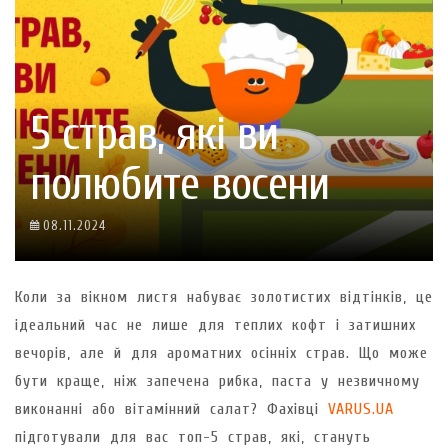
5 страв, які ви
полюбите восени
08.11.2024
Коли за вікном листя набуває золотистих відтінків, це
ідеальний час не лише для теплих кофт і затишних
вечорів, але й для ароматних осінніх страв. Що може
бути краще, ніж запечена рибка, паста у незвичному
виконанні або вітамінний салат? Фахівці
VARUS.UA
підготували для вас топ-5 страв, які, стануть