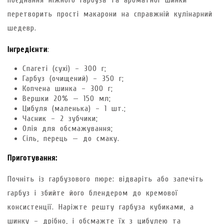
поєднання ніжного гарбуза та ароматної шинки
перетворить прості макарони на справжній кулінарний
шедевр.
Інгредієнти
:
Спагеті (сухі) – 300 г;
Гарбуз (очищений) – 350 г;
Копчена шинка – 300 г;
Вершки 20% — 150 мл;
Цибуля (маленька) – 1 шт.;
Часник – 2 зубчики;
Олія для обсмажування;
Сіль, перець — до смаку.
Приготування:
Почніть із гарбузового пюре: відваріть або запечіть
гарбуз і збийте його блендером до кремової
консистенції. Наріжте решту гарбуза кубиками, а
шинку – дрібно, і обсмажте їх з цибулею та