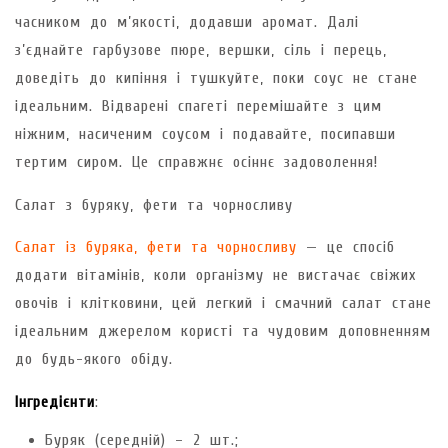
часником до м’якості, додавши аромат. Далі
з’єднайте гарбузове пюре, вершки, сіль і перець,
доведіть до кипіння і тушкуйте, поки соус не стане
ідеальним. Відварені спагеті перемішайте з цим
ніжним, насиченим соусом і подавайте, посипавши
тертим сиром. Це справжнє осіннє задоволення!
Салат з буряку, фети та чорносливу
Салат із буряка, фети та чорносливу
— це спосіб
додати вітамінів, коли організму не вистачає свіжих
овочів і клітковини, цей легкий і смачний салат стане
ідеальним джерелом користі та чудовим доповненням
до будь-якого обіду.
Інгредієнти
:
Буряк (середній) – 2 шт.;