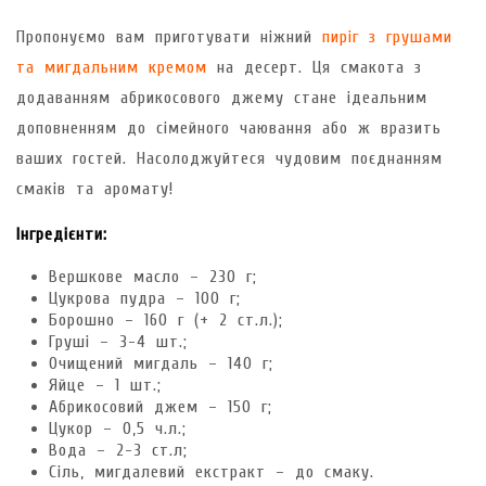
Пропонуємо вам приготувати ніжний
пиріг з грушами
та
мигдальним
кремом
на десерт. Ця смакота з
додаванням абрикосового джему стане ідеальним
доповненням до сімейного чаювання або ж вразить
ваших гостей. Насолоджуйтеся чудовим поєднанням
смаків та аромату!
Інгредієнти:
Вершкове масло – 230 г;
Цукрова пудра – 100 г;
Борошно – 160 г (+ 2 ст.л.);
Груші – 3-4 шт.;
Очищений мигдаль – 140 г;
Яйце – 1 шт.;
Абрикосовий джем – 150 г;
Цукор – 0,5 ч.л.;
Вода – 2-3 ст.л;
Сіль, мигдалевий екстракт – до смаку.