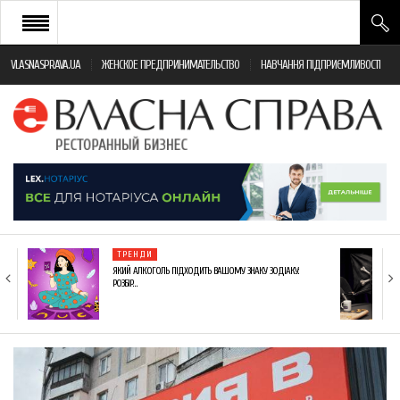
VLASNASPRAVA.UA
ЖЕНСКОЕ ПРЕДПРИНИМАТЕЛЬСТВО
НАВЧАННЯ ПІДПРИЄМЛИВОСТІ
НОВИНИ РЕСТОРАННОГО БІЗНЕСУ
ЯК ВІДКРИТИ ТА УСПІШНО КЕРУВАТИ
ПОДІЇ
МОНІТОРИНГ ЗАКОНОДАВСТВА
РІЗНЕ
ТРЕНДИ
ФРАНЧАЙЗИНГ
ЯКИЙ АЛКОГОЛЬ ПІДХОДИТЬ ВАШОМУ ЗНАКУ ЗОДІАКУ:
РОЗБІР…
КНИГИ