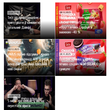
08.12.2025
22.01.2026
VARUS представив новинку
Тест на професіоналізм: як
власної ТМ Varto — печиво
приготувати (і замовити)
«Фруттанчик» Спробуй зі
ідеальний Дайкірі
знижкою -40 %
02.12.2025
VARUS підбив підсумки Сирного
28.11.2025
фестивалю: понад 400 позицій,
Солодка новинка у VARUS:
рекордне зростання продажів і
печиво-сендвіч NEW ORLANDO з
нові смаки
суницею
23.10.2025
5 міфів про коньяк, у які час
перестати вірити