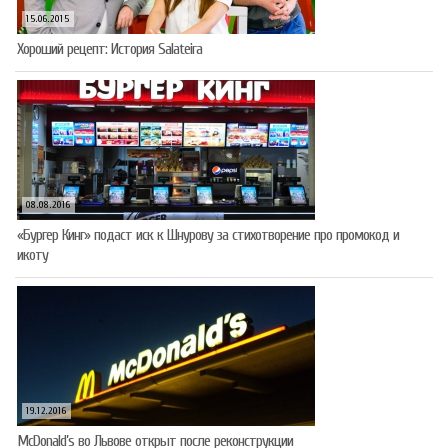
15.06.2015
Хороший рецепт: История Salateira
08.08.2016
«Бургер Кинг» подаст иск к Шнурову за стихотворение про промокод и
икоту
19.12.2016
McDonald’s во Львове открыт после реконструкции