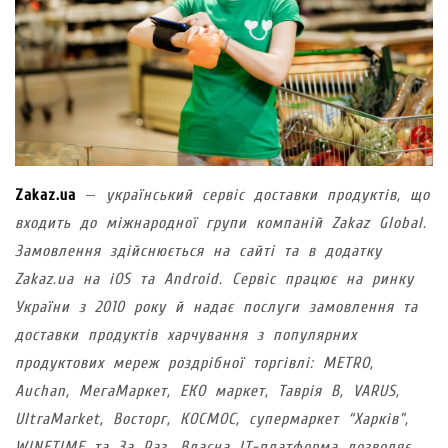
Zakaz.ua
—
український сервіс доставки продуктів, що
входить до міжнародної групи компаній Zakaz Global.
Замовлення здійснюється на сайті та в додатку
Zakaz.ua на iOS та Android. Сервіс працює на ринку
України з 2010 року й надає послуги замовлення та
доставки продуктів харчування з популярних
продуктових мереж роздрібної торгівлі: METRO,
Аuchan, МегаМаркет, ЕКО маркет, Таврія В, VARUS,
UltraMarket, Восторг, КОСМОС, супермаркет “Харків”,
WINETIME та За Раз. Власна IT-платформа дозволяє