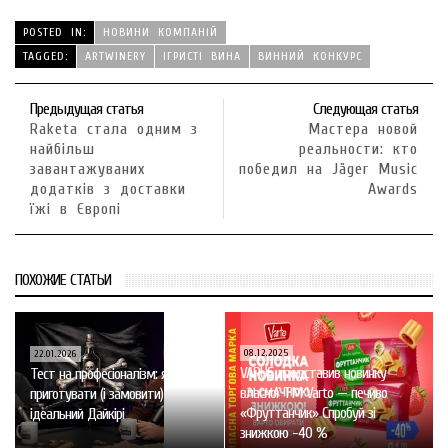
POSTED IN:
НОВИНИ КОМПАНІЙ
TAGGED:
ARTWINERY
ІГРИСТІ ВИНА
ВИННИЙ КОНКУРС
Предыдущая статья
Следующая статья
Raketa стала одним з
Мастера новой
найбільш
реальности: кто
завантажуваних
победил на Jäger Music
додатків з доставки
Awards
їжі в Європі
ПОХОЖИЕ СТАТЬИ
08.12.2025
22.01.2026
VARUS представив новинку
Тест на професіоналізм: як
власної ТМ Varto — печиво
приготувати (і замовити)
«Фруттанчик» Спробуй зі
ідеальний Дайкірі
знижкою -40 %