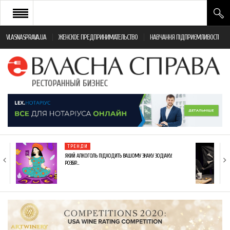
VLASNASPRAVA.UA
ЖЕНСКОЕ ПРЕДПРИНИМАТЕЛЬСТВО
НАВЧАННЯ ПІДПРИЄМЛИВОСТІ
НОВИНИ РЕСТОРАННОГО БІЗНЕСУ
ЯК ВІДКРИТИ ТА УСПІШНО КЕРУВАТИ
ПОДІЇ
МОНІТОРИНГ ЗАКОНОДАВСТВА
РІЗНЕ
ТРЕНДИ
ФРАНЧАЙЗИНГ
ЯКИЙ АЛКОГОЛЬ ПІДХОДИТЬ ВАШОМУ ЗНАКУ ЗОДІАКУ:
РОЗБІР…
КНИГИ