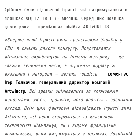
Сріблом були відзначені ігристі, які витримувалися в
пляшках від 12, 18 і 36 місяців. Серед них новинка
цього року — преміальна лінійка ARTWINE 18.
«Вперше наші ігристі вина представили Україну у
США в рамках даного конкурсу. Представляти
вітчизняне виробництво на іншому материку — це
завжди величезна честь, а отримати відразу ж
визнання і нагороди — велика гордість
, —
коментує
Ігор Толкачов, генеральний директор компанії
Artwinery.
Всі зразки оцінювалися за ключовими
напрямами: якість продукту, його вартість і зовнішній
вигляд. Всім цим факторам відповідають ігристі вина
Artwinery, всі вони створюються за класичною
технологією Шампануа, як і відоме французьке
шампанське, вони витримуються в пляшках. Зовнішній