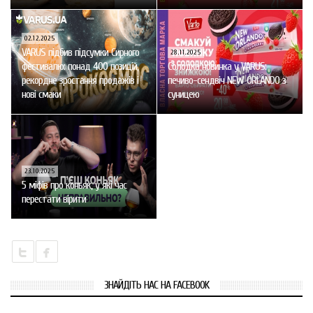
02.12.2025
VARUS підбив підсумки Сирного
28.11.2025
фестивалю: понад 400 позицій,
Солодка новинка у VARUS:
рекордне зростання продажів і
печиво-сендвіч NEW ORLANDO з
нові смаки
суницею
23.10.2025
5 міфів про коньяк, у які час
перестати вірити
ЗНАЙДІТЬ НАС НА FACEBOOK