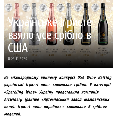
Українське ігристе
взяло усе срібло в
США
23.11.2020
На міжнародному винному конкурсі USA Wine Raiting
українські ігристі вина завоювали срібло. У категорії
«Sparkling Wine» Україну представила компанія
Artwinery (раніше «Артемівський завод шампанських
вин»). Ігристі вина виробника завоювали 6 срібних
медалей.