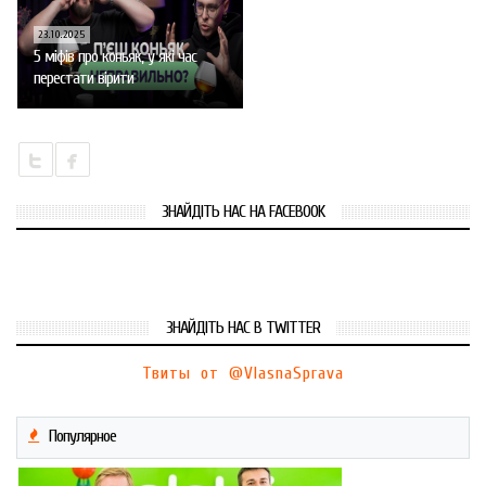
23.10.2025
5 міфів про коньяк, у які час
перестати вірити
ЗНАЙДІТЬ НАС НА FACEBOOK
ЗНАЙДІТЬ НАС В TWITTER
Твиты от @VlasnaSprava
Популярное