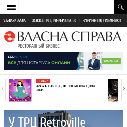
VLASNASPRAVA.UA
ЖЕНСКОЕ ПРЕДПРИНИМАТЕЛЬСТВО
НАВЧАННЯ ПІДПРИЄМЛИВОСТІ
НОВИНИ РЕСТОРАННОГО БІЗНЕСУ
ЯК ВІДКРИТИ ТА УСПІШНО КЕРУВАТИ
ПОДІЇ
МОНІТОРИНГ ЗАКОНОДАВСТВА
РІЗНЕ
ТРЕНДИ
ФРАНЧАЙЗИНГ
ЯКИЙ АЛКОГОЛЬ ПІДХОДИТЬ ВАШОМУ ЗНАКУ ЗОДІАКУ:
РОЗБІР…
КНИГИ
У ТРЦ Retroville