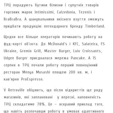
ТРЦ порадують бутики білизни і супутніх товарів
торгових марок Intimissimi, Calzedonia, Tezenis і
BraBraBra. А шанувальники якісного взуття зможуть
придбати продукцію легендарного бренду Timberland.
Щодня все більше операторів починають роботу на
фуд-корті об’єкта. До McDonald’s і KFC, Salateira, FS
Ukraine, Gremio Grill, Master Burger, Lviv Croissants,
Udgen Burger приєдналася мережа Pancake. А 15
серпня в ТРЦ почали роботу перший повноцінний
ресторан Menya Musashi площею 200 кв. м, і
кав’ярня ProEspresso.
У Retroville обіцяють, що після відкриттів ще ряду
магазинів, які заплановані у вересні, наповненість
ТРЦ складатиме 78%. Це – яскравий приклад того,
що навіть розпочавши роботу в умовах адаптивного