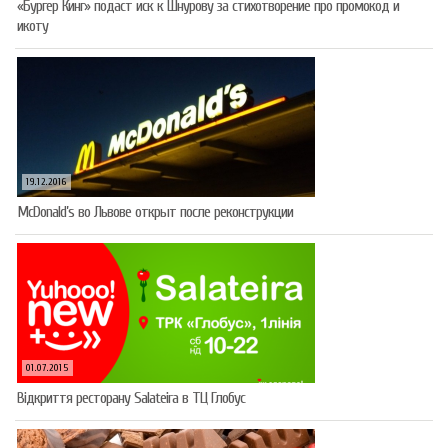
«Бургер Кинг» подаст иск к Шнурову за стихотворение про промокод и
икоту
19.12.2016
McDonald’s во Львове открыт после реконструкции
01.07.2015
Відкриття ресторану Salateirа в ТЦ Глобус