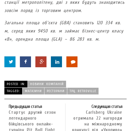
станції метрополітену, дві з яких будуть знаходитись
зовсім поряд із торговим центром.
Загальна площа об’єкта (GBA) становить 120 334 кв.
м, серед яких 9450 кв. м займає бізнес-центр класу
«B», орендна площа (GLA) – 86 283 кв. м.
POSTED IN:
НОВИНИ КОМПАНІЙ
TAGGED:
МАГАЗИНИ
РЕСТОРАНИ
ТРЦ RETROVILLE
Предыдущая статья
Следующая статья
Cтартує другий сезон
Carlsberg Ukraine
легендарного
отримала 22 нагороди
бійцівського онлайн-
на міжнародному
турніру Pit Bull Fight
конкурсі від «Укрпиво»