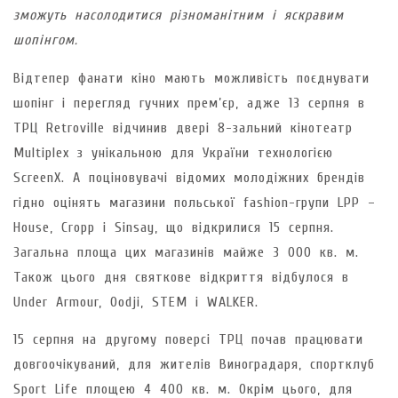
зможуть насолодитися різноманітним і яскравим
шопінгом.
Відтепер фанати кіно мають можливість поєднувати
шопінг і перегляд гучних прем’єр, адже 13 серпня в
ТРЦ Retroville відчинив двері 8-зальний кінотеатр
Multiplex з унікальною для України технологією
ScreenX. А поціновувачі відомих молодіжних брендів
гідно оцінять магазини польської fashion-групи LPP –
House, Cropp і Sinsay, що відкрилися 15 серпня.
Загальна площа цих магазинів майже 3 000 кв. м.
Також цього дня святкове відкриття відбулося в
Under Armour, Oodji, STEM і WALKER.
15 серпня на другому поверсі ТРЦ почав працювати
довгоочікуваний, для жителів Виноградаря, спортклуб
Sport Life площею 4 400 кв. м. Окрім цього, для