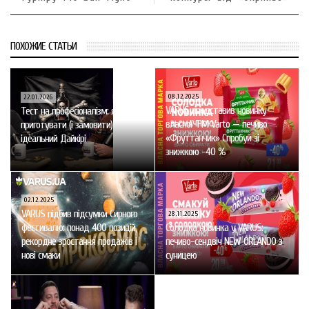
ПОХОЖИЕ СТАТЬИ
08.12.2025
22.01.2026
VARUS представив новинку
Тест на професіоналізм: як
власної ТМ Varto — печиво
приготувати (і замовити)
«Фруттанчик» Спробуй зі
ідеальний Дайкірі
знижкою -40 %
02.12.2025
VARUS підбив підсумки Сирного
28.11.2025
фестивалю: понад 400 позицій,
Солодка новинка у VARUS:
рекордне зростання продажів і
печиво-сендвіч NEW ORLANDO з
нові смаки
суницею