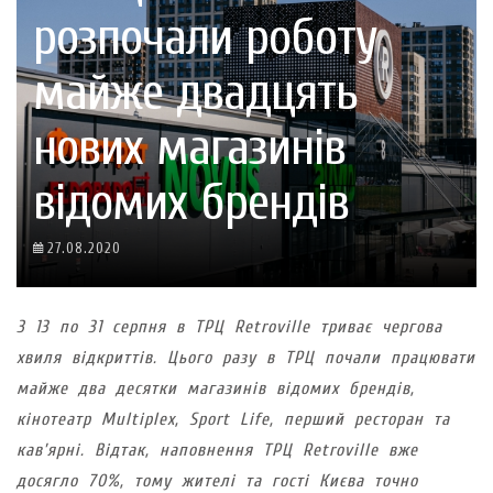
розпочали роботу
майже двадцять
нових магазинів
відомих брендів
27.08.2020
З 13 по 31 серпня в ТРЦ Retroville триває чергова
хвиля відкриттів. Цього разу в ТРЦ почали працювати
майже два десятки магазинів відомих брендів,
кінотеатр Multiplex, Sport Life, перший ресторан та
кав’ярні. Відтак, наповнення ТРЦ Retroville вже
досягло 70%, тому жителі та гості Києва точно