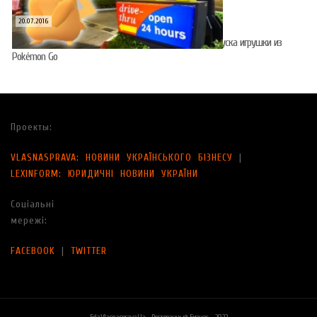
20.07.2016
Акции японского McDonald’s выросли на 23% после запуска игрушки из
Pokémon Go
Проекты:
VLASNASPRAVA: НОВИНИ УКРАЇНСЬКОГО БІЗНЕСУ
|
LEXINFORM: ЮРИДИЧНІ НОВИНИ УКРАЇНИ
Соціальні
мережі:
FACEBOOK
|
TWITTER
Eda.vlasnasprava.ua - Ресторанный Бизнес - 2022