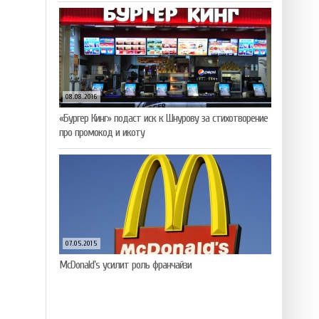
08.08.2016
«Бургер Кинг» подаст иск к Шнурову за стихотворение
про промокод и икоту
07.05.2015
McDonald’s усилит роль франчайзи