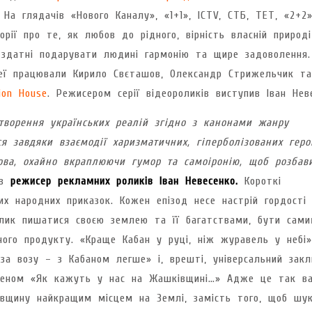
На глядачів «Нового Каналу», «1+1», ICTV, СТБ, ТЕТ, «2+2»
ії про те, як любов до рідного, вірність власній природі
ю здатні подарувати людині гармонію та щире задоволення
деї працювали Кирило Свєташов, Олександр Стрижельчик та
ion House
. Режисером серії відеороликів виступив Іван Нев
творення українських реалій згідно з канонами жанру
ся завдяки взаємодії харизматичних, гіперболізованих геро
ова, охайно вкраплюючи гумор та самоіронію, щоб розбав
ив
режисер рекламних роликів Іван Невесенко.
Короткі
их народних приказок. Кожен епізод несе настрій гордості
аклик пишатися своєю землею та її багатствами, бути сам
ного продукту. «Краще Кабан у руці, ніж журавель у небі»
за возу – з Кабаном легше» і, врешті, універсальний закл
френом «Як кажуть у нас на Жашківщині…» Адже це так в
ківщину найкращим місцем на Землі, замість того, щоб шу