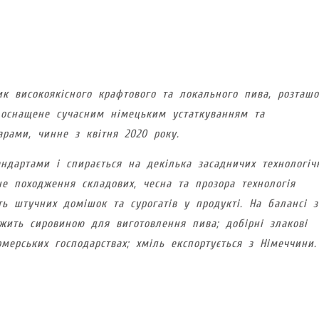
ик високоякісного крафтового та локального пива, розташ
, оснащене сучасним німецьким устаткуванням та
рами, чинне з квітня 2020 року.
ндартами і спирається на декілька засадничих технологіч
ьне походження складових, чесна та прозора технологія
сть штучних домішок та сурогатів у продукті. На балансі 
ужить сировиною для виготовлення пива; добірні злакові
ерських господарствах; хміль експортується з Німеччини.