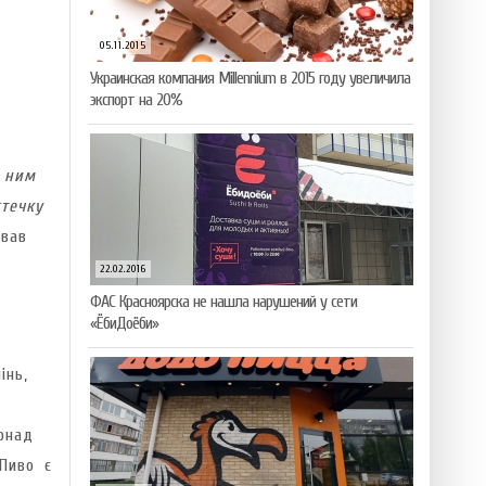
05.11.2015
Украинская компания Millennium в 2015 году увеличила
экспорт на 20%
 ним
течку
вав
22.02.2016
ФАС Красноярска не нашла нарушений у сети
«ЁбиДоёби»
інь,
онад
 Пиво є