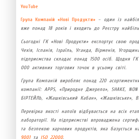
YouTube
Група Компаній «Нові Продукти»
–
один із найбі
вже понад 18 років і входить до Реєстру найбіль
Сьогодні ГК «Нові Продукти» експортує свою проду
Чехія, Іспанія, Ізраїль, Уганда, Вірменія, Угорщи
підприємства складає понад 1500 осіб. Щодня ГК
000 активних торгових точок в усьому світі.
Група Компаній виробляє понад 220 асортиментни
компанії: APPS, «Природне Джерело», SHAKE, NON 
БІРТЕЙЛЬ, «Жашківський Кабан», «Жашківське», 
Перевірка якості напоїв відбувається на всіх ета
лабораторії. На підприємстві впроваджена серти
та безпекою харчових продуктів, яка базується 
9001
та
ISO 22000
.