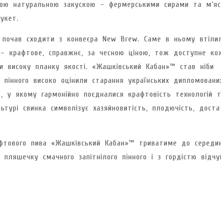
ною натуральною закускою – фермерськими сирами та м’яс
укет.
 почав сходити з конвеєра New Brew. Саме в ньому втіли
о – крафтове, справжнє, за чесною ціною, тож доступне к
и високу планку якості. «Жашківський Кабан»™ став ніби
і пінного високо оцінили старання українських дипломовани
т, у якому гармонійно поєдналися крафтовість технологій 
ьтурі свинка символізує хазяйновитість, плодючість, доста
афтового пива «Жашківський Кабан»™ триватиме до середи
 пляшечку смачного запітнілого пінного і з гордістю відчу