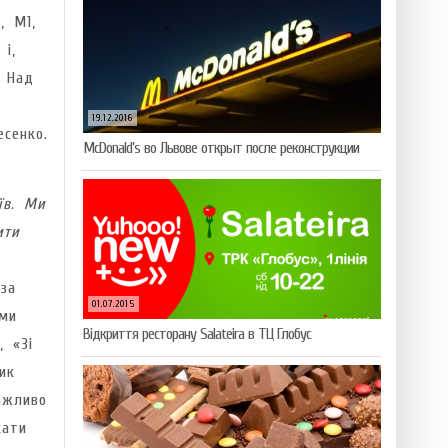
, М1,
 і,
. Над
19.12.2016
есенко.
McDonald’s во Львове открыт после реконструкции
їв. Ми
ити
 за
01.07.2015
ими
Відкриття ресторану Salateirа в ТЦ Глобус
, «Зі
ик
ажливо
кати