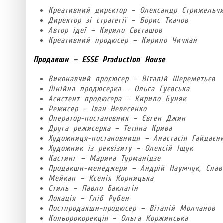
Креативний директор – Олександр Стрижельч
Директор зі стратегії – Борис Ткачов
Автор ідеї – Кирило Свєташов
Креативний продюсер – Кирило Чичкан
Продакшн – ESSE Production House
Виконавчий продюсер – Віталій Шереметьєв
Лінійна продюсерка – Ольга Гуєвська
Асистент продюсера – Кирило Буняк
Режисер – Іван Невесенко
Оператор-постановник – Євген Джин
Друга режисерка – Тетяна Крива
Художниця-постановниця – Анастасія Гайдаєн
Художник із реквізиту – Олексій Іщук
Кастинг – Марина Турманідзе
Продакшн-менеджери – Андрій Наумчук, Слав
Мейкап – Ксенія Корницька
Стиль – Павло Баклагін
Локація – Гліб Рубен
Постпродакшн-продюсер – Віталій Молчанов
Кольорокорекція – Ольга Коржинська