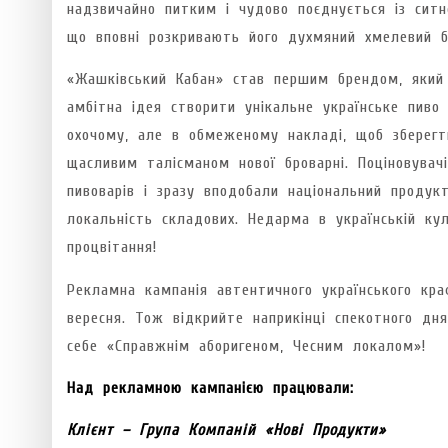
надзвичайно питким і чудово поєднується із сит
що вповні розкривають його духмяний хмелевий б
«Жашківський Кабан» став першим брендом, який
амбітна ідея створити унікальне українське пив
охочому, але в обмеженому накладі, щоб зберегт
щасливим талісманом нової броварні. Поціновувач
пивоварів і зразу вподобали національний продук
локальність складових. Недарма в українській кул
процвітання!
Рекламна кампанія автентичного українського кр
вересня. Тож відкрийте наприкінці спекотного дня
себе «Справжнім аборигеном, Чесним локалом»!
Над рекламною кампанією працювали:
Клієнт – Група Компаній «Нові Продукти»