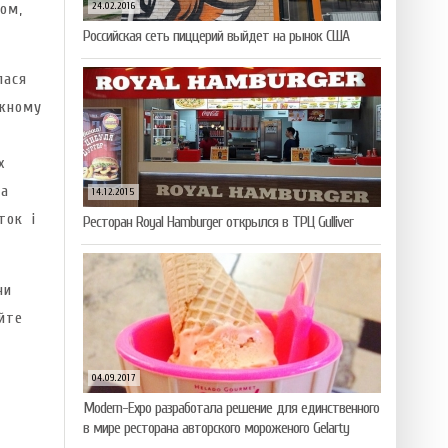
ом,
24.02.2016
Российская сеть пиццерий выйдет на рынок США
лася
ожному
х
та
14.12.2015
ток і
Ресторан Royal Hamburger открылся в ТРЦ Gulliver
ни
йте
04.09.2017
Modern-Expo разработала решение для единственного
в мире ресторана авторского мороженого Gelarty