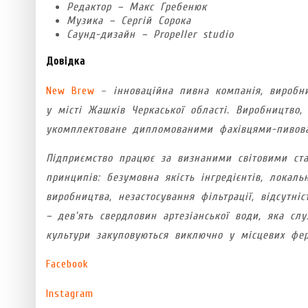
Редактор – Макс Гребенюк
Музика – Сергій Сорока
Cаунд-дизайн – Propeller studio
Довідка
New Brew
–
інноваційна пивна компанія, виробн
у місті Жашків Черкаської області. Виробництво
укомплектоване дипломованими фахівцями-пивова
Підприємство працює за визнаними світовими ста
принципів: безумовна якість інгредієнтів, локал
виробництва, незастосування фільтрації, відсутні
– дев’ять свердловин артезіанської води, яка сл
культури закуповуються виключно у місцевих ферм
Facebook
Instagram