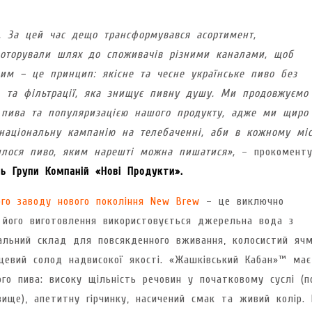
 За цей час дещо трансформувався асортимент,
роторували шлях до споживачів різними каналами, щоб
им – це принцип: якісне та чесне українське пиво без
, та фільтрації, яка знищує пивну душу. Ми продовжуємо
 пива та популяризацією нашого продукту, адже ми щиро
національну кампанію на телебаченні, аби в кожному міс
вилося пиво, яким нарешті можна пишатися»,
– прокоменту
нь Групи Компаній «Нові Продукти».
ого заводу нового покоління New Brew
– це виключно
 його виготовлення використовується джерельна вода з
альний склад для повсякденного вживання, колосистий ячм
цевий солод надвисокої якості. «Жашківський Кабан»™ має
ного пива: високу щільність речовин у початковому суслі (п
вище), апетитну гірчинку, насичений смак та живий колір.