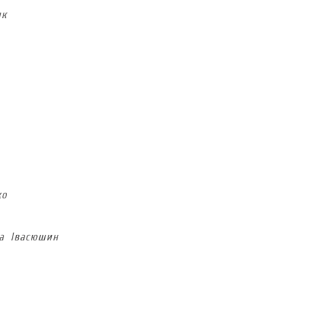
ик
ко
а Івасюшин