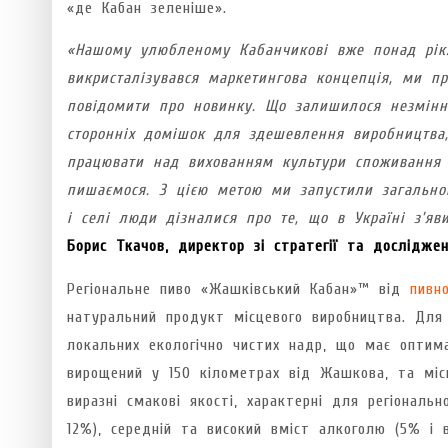
«де Кабан зеленіше».
«Нашому улюбленому Кабанчикові вже понад рік.
викристалізувався маркетингова концепція, ми п
повідомити про новинку. Що залишилося незмінн
сторонніх домішок для здешевлення виробництва
працювати над вихованням культури споживання
пишаємося. З цією метою ми запустили загально
і селі люди дізналися про те, що в Україні з’я
Борис Ткачов, директор зі стратегії та дослідже
Регіональне пиво «Жашківський Кабан»™ від
пивн
натуральний продукт місцевого виробництва. Для
локальних екологічно чистих надр, що має оптим
вирощений у 150 кілометрах від Жашкова, та міс
виразні смакові якості, характерні для регіональ
12%), середній та високий вміст алкоголю (5% і 