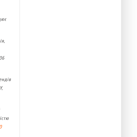
цює
ія,
06
ендів
Y,
й
істю
O