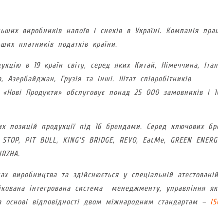
льших виробників напоїв і снеків в Україні. Компанія пра
ших платників податків країни.
кцію в 19 країн світу, серед яких Китай, Німеччина, Італ
на, Азербайджан, Грузія та інші. Штат співробітників
 «Нові Продукти» обслуговує понад 25 000 замовників і 1
х позицій продукції під 16 брендами. Серед ключових бр
STOP, PIT BULL, KING’S BRIDGE, REVO, EatMe, GREEN ENERG
BIRZHA.
пах виробництва та здійснюється у спеціальній атестовані
фікована інтегрована система менеджменту, управління як
на основі відповідності двом міжнародним стандартам –
IS