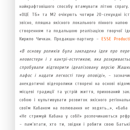
найкрафтовішого способу втамувати літню спрагу. 
«ОЦЕ ТБ» та М2 очікують чотири 20-секундні істор
звісно, пляшка якісного локального пінного напо
створенням та подальшою реалізацією творчої і
Кирило Чичкан. Продакшн-партнер –
ESSE Product
«В основу роликів була закладена ідея про пере
неовестерн і з кантрі-естетикою, яка розкриваєть
спробували відтворити ідеалізовану версію Жашк
пафос і надати легкості тону оповіді»,
– зазнач
анекдотичні відеоролики створені на основі відом
місцеві традиції та устрій життя, прихований з
собою і культивувати розвиток якісного регіональ
своїм Кабаном на полювання не ходять…», «Баба 
«Не стримуй Кабана у собі!» розпочинаються ре
– пам’ятати, хто ти, звідки і робити свою Бать