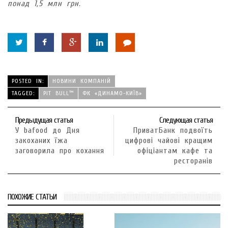
понад 1,5 млн грн.
POSTED IN:
НОВИНИ КОМПАНІЙ
TAGGED:
PIT BULL™
ФК «ДИНАМО-КИЇВ»
Предыдущая статья
Следующая статья
У bafood до Дня
ПриватБанк подвоїть
закоханих їжа
цифрові чайові кращим
заговорила про кохання
офіціантам кафе та
ресторанів
ПОХОЖИЕ СТАТЬИ