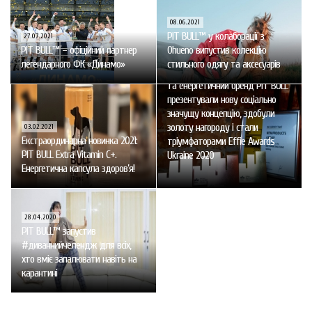
08.06.2021
PIT BULL™ у колаборації з
27.07.2021
PIT BULL™ – офіційний партнер
Ohueno випустив колекцію
22.12.2020
легендарного ФК «Динамо»
стильного одягу та аксесуарів
Група Компаній «Нові Продукти»
та енергетичний бренд PIT BULL
презентували нову соціально
значущу концепцію, здобули
золоту нагороду і стали
03.02.2021
Екстраординарна новинка 2021:
тріумфаторами Effie Awards
PIT BULL Extra Vitamin С+.
Ukraine 2020
Енергетична капсула здоров’я!
28.04.2020
PIT BULL™ запустив
#диваннийчелендж для всіх,
хто вміє запалювати навіть на
карантині