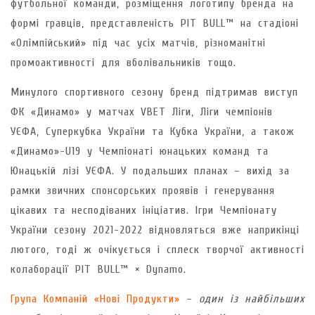
футбольної команди, розміщення логотипу бренда на
формі гравців, представленість PIT BULL™ на стадіоні
«Олімпійський» під час усіх матчів, різноманітні
промоактивності для вболівальників тощо.
Минулого спортивного сезону бренд підтримав виступ
ФК «Динамо» у матчах VBET Ліги, Ліги чемпіонів
УЄФА, Суперкубка України та Кубка України, а також
«Динамо»-U19 у Чемпіонаті юнацьких команд та
Юнацькій лізі УЄФА. У подальших планах – вихід за
рамки звичних спонсорських проявів і генерування
цікавих та несподіваних ініціатив. Ігри Чемпіонату
України сезону 2021-2022 відновляться вже наприкінці
лютого, тоді ж очікується і сплеск творчої активності
колаборації PIT BULL™ × Dynamo.
Група Компаній «Нові Продукти»
–
один із найбільших