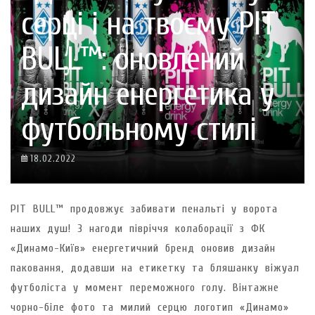
серці і на твоєму PIT
BULL™: оновлений
дизайн енергетика у
футбольному стилі
18.02.2022
PIT BULL™ продовжує забивати пенальті у ворота
наших душ! З нагоди півріччя колаборації з ФК
«Динамо-Київ» енергетичний бренд оновив дизайн
паковання, додавши на етикетку та бляшанку віжуал
футболіста у момент переможного голу. Вінтажне
чорно-біле фото та милий серцю логотип «Динамо»