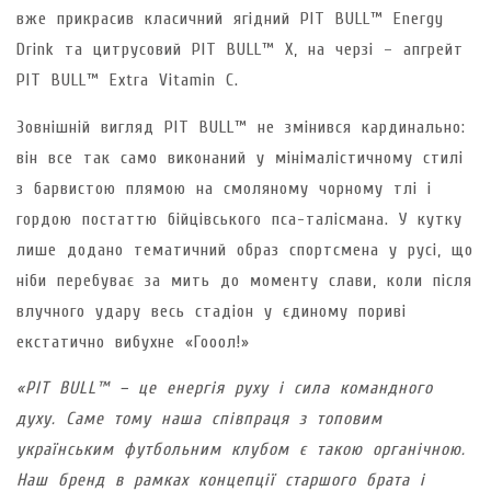
вже прикрасив класичний ягідний PIT BULL™ Energy
Drink та цитрусовий PIT BULL™ X, на черзі – апгрейт
PIT BULL™ Extra Vitamin C.
Зовнішній вигляд PIT BULL™ не змінився кардинально:
він все так само виконаний у мінімалістичному стилі
з барвистою плямою на смоляному чорному тлі і
гордою постаттю бійцівського пса-талісмана. У кутку
лише додано тематичний образ спортсмена у русі, що
ніби перебуває за мить до моменту слави, коли після
влучного удару весь стадіон у єдиному пориві
екстатично вибухне «Гооол!»
«PIT BULL™ – це енергія руху і сила командного
духу. Саме тому наша співпраця з топовим
українським футбольним клубом є такою органічною.
Наш бренд в рамках концепції старшого брата і