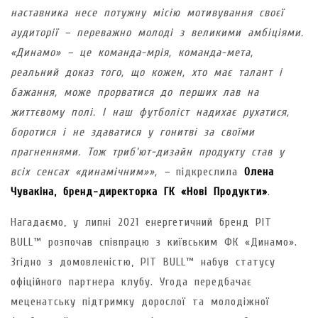
наставника несе потужну місію мотивування своєї
аудиторії – переважно молоді з великими амбіціями.
«Динамо» – це команда-мрія, команда-мета,
реальний доказ того, що кожен, хто має талант і
бажання, може прорватися до перших лав на
життєвому полі. І наш футболіст надихає рухатися,
боротися і не здаватися у гонитві за своїми
прагненнями. Тож триб’ют-дизайн продукту став у
всіх сенсах «динамічним»», –
підкреслила
Олена
Чувакіна, бренд-директорка ГК «Нові Продукти»
.
Нагадаємо, у липні 2021 енергетичний бренд PIT
BULL™ розпочав співпрацю з київським ФК «Динамо».
Згідно з домовленістю, PIT BULL™ набув статусу
офіційного партнера клубу. Угода передбачає
меценатську підтримку дорослої та молодіжної