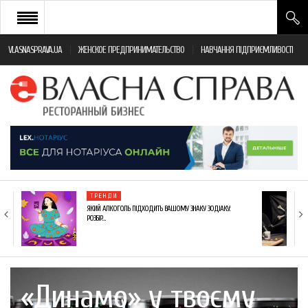
VLASNASPRAVA.UA
ЖЕНСКОЕ ПРЕДПРИНИМАТЕЛЬСТВО
НАВЧАННЯ ПІДПРИЄМЛИВОСТІ
НОВИНИ РЕСТОРАННОГО БІЗНЕСУ
ЯК ВІДКРИТИ ТА УСПІШНО КЕРУВАТИ
ПОДІЇ
МОНІТОРИНГ ЗАКОНОДАВСТВА
РІЗНЕ
ТРЕНДИ
ФРАНЧАЙЗИНГ
ЯКИЙ АЛКОГОЛЬ ПІДХОДИТЬ ВАШОМУ ЗНАКУ ЗОДІАКУ:
РОЗБІР…
КНИГИ
«Динамо» у твоєму