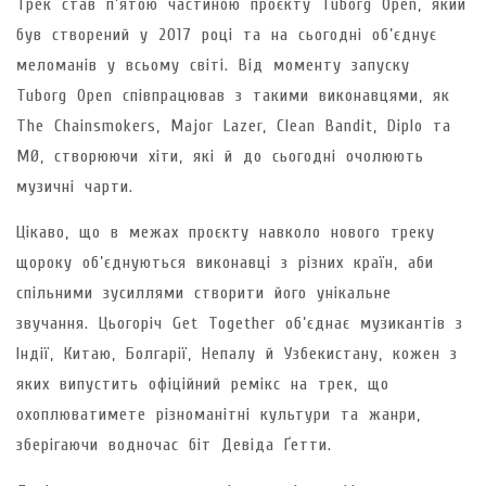
Трек став п’ятою частиною проєкту Tuborg Open, який
був створений у 2017 році та на сьогодні об’єднує
меломанів у всьому світі. Від моменту запуску
Tuborg Open співпрацював з такими виконавцями, як
The Chainsmokers, Major Lazer, Clean Bandit, Diplo та
MØ, створюючи хіти, які й до сьогодні очолюють
музичні чарти.
Цікаво, що в межах проєкту навколо нового треку
щороку об’єднуються виконавці з різних країн, аби
спільними зусиллями створити його унікальне
звучання. Цьогоріч Get Together об’єднає музикантів з
Індії, Китаю, Болгарії, Непалу й Узбекистану, кожен з
яких випустить офіційний ремікс на трек, що
охоплюватимете різноманітні культури та жанри,
зберігаючи водночас біт Девіда Ґетти.