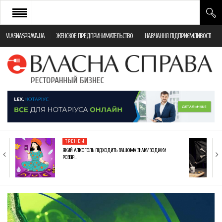
VLASNASPRAVA.UA
ЖЕНСКОЕ ПРЕДПРИНИМАТЕЛЬСТВО
НАВЧАННЯ ПІДПРИЄМЛИВОСТІ
НОВИНИ РЕСТОРАННОГО БІЗНЕСУ
ЯК ВІДКРИТИ ТА УСПІШНО КЕРУВАТИ
ПОДІЇ
МОНІТОРИНГ ЗАКОНОДАВСТВА
РІЗНЕ
ТРЕНДИ
ФРАНЧАЙЗИНГ
ЯКИЙ АЛКОГОЛЬ ПІДХОДИТЬ ВАШОМУ ЗНАКУ ЗОДІАКУ:
РОЗБІР…
КНИГИ