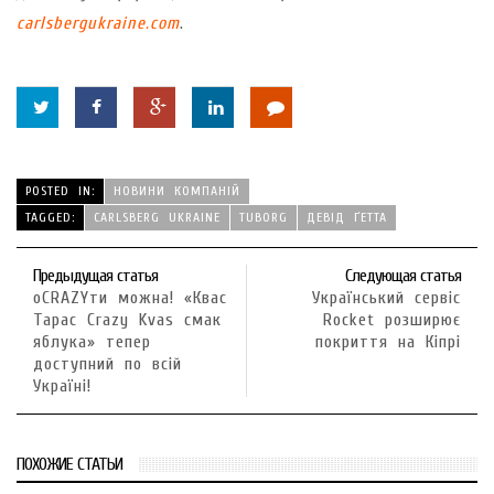
carlsbergukraine.com
.
POSTED IN:
НОВИНИ КОМПАНІЙ
TAGGED:
CARLSBERG UKRAINE
TUBORG
ДЕВІД ҐЕТТА
Предыдущая статья
Следующая статья
оCRAZYти можна! «Квас
Український сервіс
Тарас Crazy Kvas смак
Rocket розширює
яблука» тепер
покриття на Кіпрі
доступний по всій
Україні!
ПОХОЖИЕ СТАТЬИ