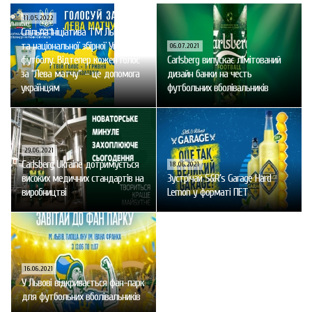
11.05.2022
Спільна ініціатива ТМ Львівське
та національної збірної України з
06.07.2021
футболу. Відтепер кожен голос
Carlsberg випускає лімітований
за “Лева матчу” – це допомога
дизайн банки на честь
українцям
футбольних вболівальників
29.06.2021
Carlsberg Ukraine дотримується
18.06.2021
високих медичних стандартів на
Зустрічай S&R’s Garage Hard
виробництві
Lemon у форматі ПЕТ
16.06.2021
У Львові відкривається фан-парк
для футбольних вболівальників