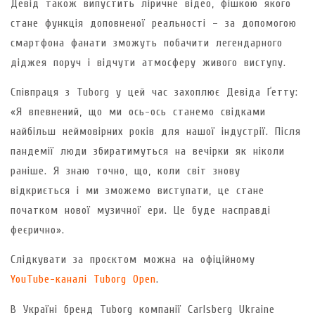
Девід також випустить ліричне відео, фішкою якого
стане функція доповненої реальності – за допомогою
смартфона фанати зможуть побачити легендарного
діджея поруч і відчути атмосферу живого виступу.
Співпраця з Tuborg у цей час захоплює Девіда Ґетту:
«Я впевнений, що ми ось-ось станемо свідками
найбільш неймовірних років для нашої індустрії. Після
пандемії люди збиратимуться на вечірки як ніколи
раніше. Я знаю точно, що, коли світ знову
відкриється і ми зможемо виступати, це стане
початком нової музичної ери. Це буде насправді
феєрично».
Слідкувати за проєктом можна на офіційному
YouTube-каналі Tuborg Open
.
В Україні бренд Tuborg компанії Carlsberg Ukraine