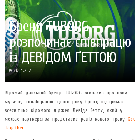
Бренд TUBORG
розпочинає співпрацю
із ДЕВІДОМ ҐЕТТОЮ
31.05.2021
Відомий данський бренд TUBORG оголосив про нову
музичну колаборацію: цього року бренд підтримає
всесвітньо відомого діджея Девіда Ґетту, який у
межах партнерства представив реліз нового треку
Get
Together.