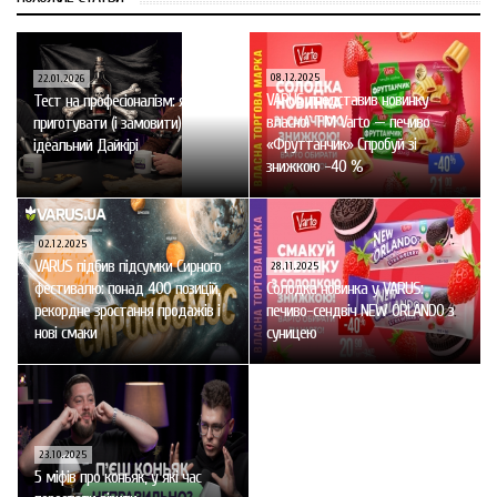
08.12.2025
22.01.2026
VARUS представив новинку
Тест на професіоналізм: як
власної ТМ Varto — печиво
приготувати (і замовити)
«Фруттанчик» Спробуй зі
ідеальний Дайкірі
знижкою -40 %
02.12.2025
VARUS підбив підсумки Сирного
28.11.2025
фестивалю: понад 400 позицій,
Солодка новинка у VARUS:
рекордне зростання продажів і
печиво-сендвіч NEW ORLANDO з
нові смаки
суницею
23.10.2025
5 міфів про коньяк, у які час