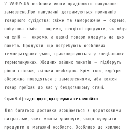
У VARUS.UA особливу увагу приділяють пакуванню
замовлень.При пакуванні дотримуються принципів
товарного сусідства: свіже та заморожене — окремо,
побутова хімія — окремо, тендітні продукти, як яйця
чи хліб — окремо, а важкі товари кладуть на дно
пакета. Продукти, що потребують особливих
температурних умов, транспортуються у спеціальних
термопакунках. Жодних зайвих пакетів — підберуть
рівно стільки, скільки необхідно. Крім того, кур’єри
обережно поводяться з замовленнями, аби кожен
товар приїхав до вас у бездоганному стані.
Страх 4: «Це надто дорого, краще купити все самостійно»
Для багатьох доставка асоціюється з додатковими
витратами, яких можна уникнути, якщо купувати
продукти в магазині особисто. Особливо це хвилює