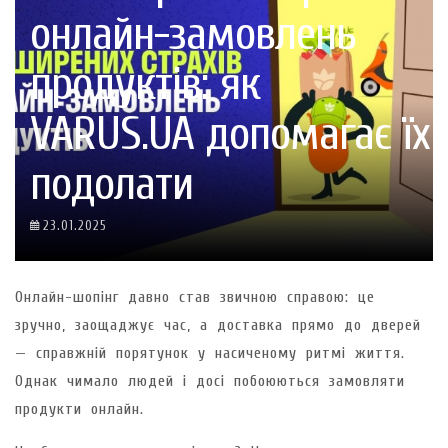
онлайн-замовлень
продуктів: як
VARUS.UA допомагає їх
подолати
23.01.2025
Онлайн-шопінг давно став звичною справою: це
зручно, заощаджує час, а доставка прямо до дверей
— справжній порятунок у насиченому ритмі життя.
Однак чимало людей і досі побоюються замовляти
продукти онлайн.