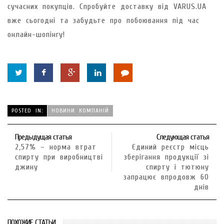
сучасних покупців. Спробуйте доставку від VARUS.UA
вже сьогодні та забудьте про побоювання під час
онлайн-шопінгу!
POSTED IN:
НОВИНИ КОМПАНІЙ
Предыдущая статья
Следующая статья
2,57% – норма втрат
Єдиний реєстр місць
спирту при виробництві
зберігання продукції зі
джину
спирту і тютюну
запрацює впродовж 60
днів
ПОХОЖИЕ СТАТЬИ