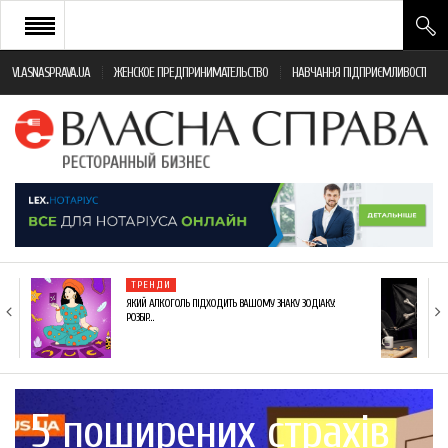
VLASNASPRAVA.UA
ЖЕНСКОЕ ПРЕДПРИНИМАТЕЛЬСТВО
НАВЧАННЯ ПІДПРИЄМЛИВОСТІ
НОВИНИ РЕСТОРАННОГО БІЗНЕСУ
ЯК ВІДКРИТИ ТА УСПІШНО КЕРУВАТИ
ПОДІЇ
МОНІТОРИНГ ЗАКОНОДАВСТВА
РІЗНЕ
ТРЕНДИ
ФРАНЧАЙЗИНГ
ЯКИЙ АЛКОГОЛЬ ПІДХОДИТЬ ВАШОМУ ЗНАКУ ЗОДІАКУ:
РОЗБІР…
КНИГИ
5 поширених страхів