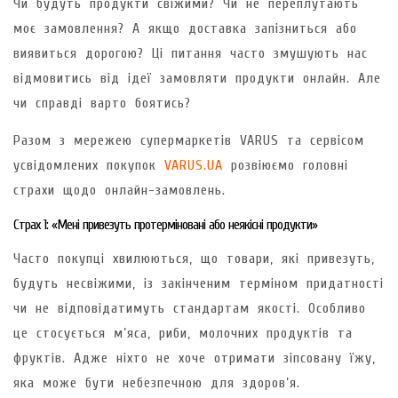
Чи будуть продукти свіжими? Чи не переплутають
моє замовлення? А якщо доставка запізниться або
виявиться дорогою? Ці питання часто змушують нас
відмовитись від ідеї замовляти продукти онлайн. Але
чи справді варто боятись?
Разом з мережею супермаркетів VARUS та сервісом
усвідомлених покупок
VARUS.UA
розвіюємо головні
страхи щодо онлайн-замовлень.
Страх 1: «Мені привезуть протерміновані або неякісні продукти»
Часто покупці хвилюються, що товари, які привезуть,
будуть несвіжими, із закінченим терміном придатності
чи не відповідатимуть стандартам якості. Особливо
це стосується м’яса, риби, молочних продуктів та
фруктів. Адже ніхто не хоче отримати зіпсовану їжу,
яка може бути небезпечною для здоров’я.