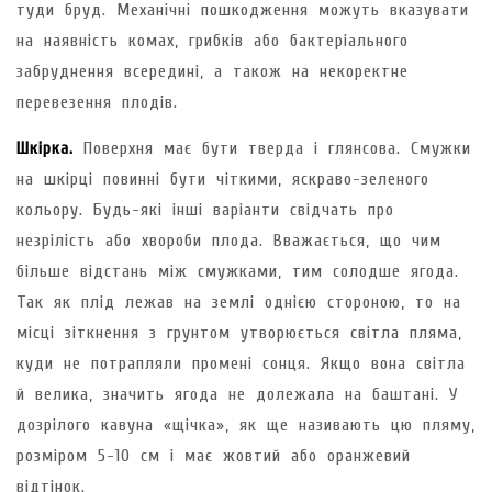
туди бруд. Механічні пошкодження можуть вказувати
на наявність комах, грибків або бактеріального
забруднення всередині, а також на некоректне
перевезення плодів.
Шкірка.
Поверхня має бути тверда і глянсова. Смужки
на шкірці повинні бути чіткими, яскраво-зеленого
кольору. Будь-які інші варіанти свідчать про
незрілість або хвороби плода. Вважається, що чим
більше відстань між смужками, тим солодше ягода.
Так як плід лежав на землі однією стороною, то на
місці зіткнення з грунтом утворюється світла пляма,
куди не потрапляли промені сонця. Якщо вона світла
й велика, значить ягода не долежала на баштані. У
дозрілого кавуна «щічка», як ще називають цю пляму,
розміром 5-10 см і має жовтий або оранжевий
відтінок.