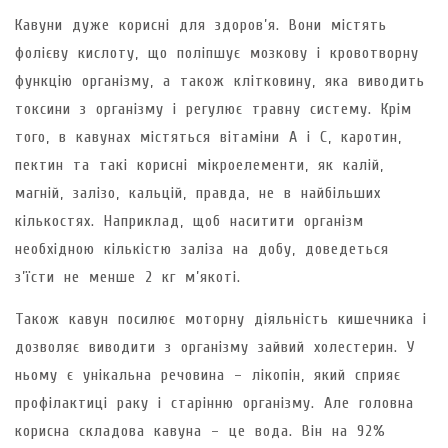
Кавуни дуже корисні для здоров’я. Вони містять
фолієву кислоту, що поліпшує мозкову і кровотворну
функцію організму, а також клітковину, яка виводить
токсини з організму і регулює травну систему. Крім
того, в кавунах містяться вітаміни А і С, каротин,
пектин та такі корисні мікроелементи, як калій,
магній, залізо, кальцій, правда, не в найбільших
кількостях. Наприклад, щоб наситити організм
необхідною кількістю заліза на добу, доведеться
з’їсти не менше 2 кг м’якоті.
Також кавун посилює моторну діяльність кишечника і
дозволяє виводити з організму зайвий холестерин. У
ньому є унікальна речовина – лікопін, який сприяє
профілактиці раку і старінню організму. Але головна
корисна складова кавуна – це вода. Він на 92%