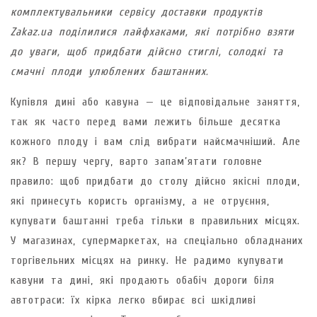
комплектувальники сервісу доставки продуктів
Zakaz.ua поділилися лайфхаками, які потрібно взяти
до уваги, щоб придбати дійсно стиглі, солодкі та
смачні плоди улюблених баштанних.
Купівля дині або кавуна — це відповідальне заняття,
так як часто перед вами лежить більше десятка
кожного плоду і вам слід вибрати найсмачніший. Але
як? В першу чергу, варто запам’ятати головне
правило: щоб придбати до столу дійсно якісні плоди,
які принесуть користь організму, а не отруєння,
купувати баштанні треба тільки в правильних місцях.
У магазинах, супермаркетах, на спеціально обладнаних
торгівельних місцях на ринку. Не радимо купувати
кавуни та дині, які продають обабіч дороги біля
автотраси: їх кірка легко вбирає всі шкідливі