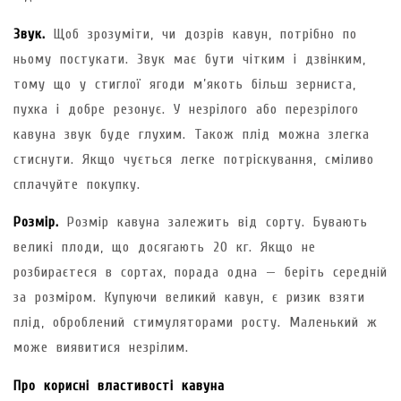
Звук.
Щоб зрозуміти, чи дозрів кавун, потрібно по
ньому постукати. Звук має бути чітким і дзвінким,
тому що у стиглої ягоди м’якоть більш зерниста,
пухка і добре резонує. У незрілого або перезрілого
кавуна звук буде глухим. Також плід можна злегка
стиснути. Якщо чується легке потріскування, сміливо
сплачуйте покупку.
Розмір.
Розмір кавуна залежить від сорту. Бувають
великі плоди, що досягають 20 кг. Якщо не
розбираєтеся в сортах, порада одна — беріть середній
за розміром. Купуючи великий кавун, є ризик взяти
плід, оброблений стимуляторами росту. Маленький ж
може виявитися незрілим.
Про корисні властивості кавуна