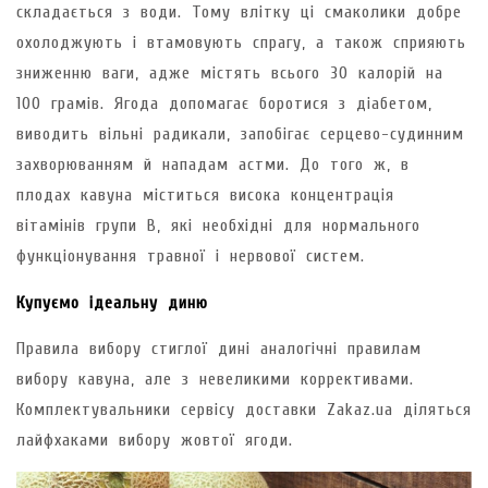
складається з води. Тому влітку ці смаколики добре
охолоджують і втамовують спрагу, а також сприяють
зниженню ваги, адже містять всього 30 калорій на
100 грамів. Ягода допомагає боротися з діабетом,
виводить вільні радикали, запобігає серцево-судинним
захворюванням й нападам астми. До того ж, в
плодах кавуна міститься висока концентрація
вітамінів групи В, які необхідні для нормального
функціонування травної і нервової систем.
Купуємо ідеальну диню
Правила вибору стиглої дині аналогічні правилам
вибору кавуна, але з невеликими коррективами.
Комплектувальники сервісу доставки Zakaz.ua діляться
лайфхаками вибору жовтої ягоди.