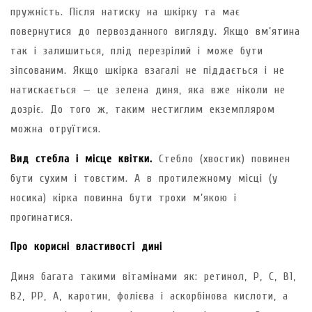
пружність. Після натиску на шкірку та має
повернутися до первозданного вигляду. Якщо вм’ятина
так і залишиться, плід перезрілий і може бути
зіпсованим. Якщо шкірка взагалі не піддається і не
натискається — це зелена диня, яка вже ніколи не
дозріє. До того ж, таким нестиглим екземпляром
можна отруїтися.
Вид стебла і місце квітки.
Стебло (хвостик) повинен
бути сухим і товстим. А в протилежному місці (у
носика) кірка повинна бути трохи м’якою і
прогинатися.
Про корисні властивості дині
Диня багата такими вітамінами як: ретинол, Р, С, В1,
В2, РР, А, каротин, фолієва і аскорбінова кислоти, а