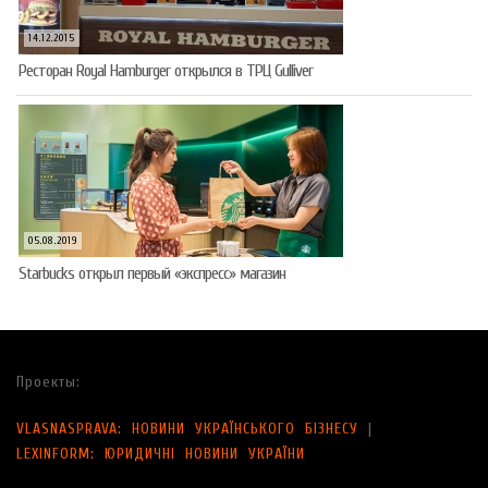
14.12.2015
Ресторан Royal Hamburger открылся в ТРЦ Gulliver
05.08.2019
Starbucks открыл первый «экспресс» магазин
Проекты:
VLASNASPRAVA: НОВИНИ УКРАЇНСЬКОГО БІЗНЕСУ
|
LEXINFORM: ЮРИДИЧНІ НОВИНИ УКРАЇНИ