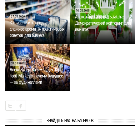
16.05.2019
Александр Савилов, Salateira:
27.05.2020
Как увеличить продажи в
Демократический кейтеринг для
сложное время: 14 практических
ивентов
советов для бизнеса
08.02.2019
Алекс Купер: Каким будет Kyiv
Food Market и почему будущее
— за фуд-холлами
ЗНАЙДІТЬ НАС НА FACEBOOK