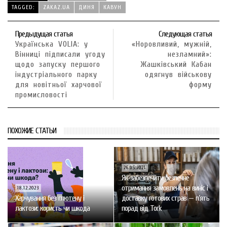
TAGGED:
ZAKAZ.UА
ДИНЯ
КАВУН
Предыдущая статья
Следующая статья
Українська VOLIA: у
«Норовливий, мужній,
Вінниці підписали угоду
незламний»:
щодо запуску першого
Жашківський Кабан
індустріального парку
одягнув військову
для новітньої харчової
форму
промисловості
ПОХОЖИЕ СТАТЬИ
26.05.2021
Як забезпечити безпечне
отримання замовлень на виніс і
18.12.2023
Харчування без глютену і
доставку готових страв — п’ять
лактози: користь чи шкода
порад від Tork