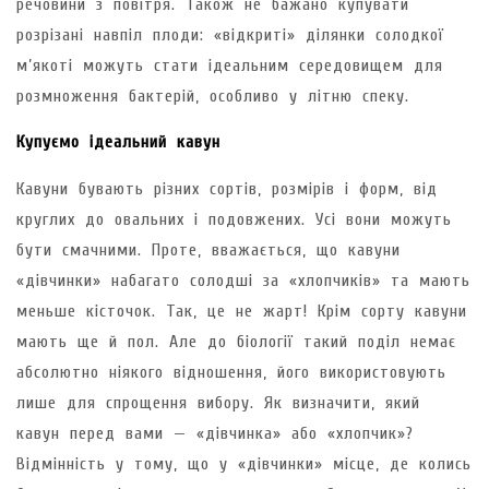
речовини з повітря. Також не бажано купувати
розрізані навпіл плоди: «відкриті» ділянки солодкої
м’якоті можуть стати ідеальним середовищем для
розмноження бактерій, особливо у літню спеку.
Купуємо ідеальний кавун
Кавуни бувають різних сортів, розмірів і форм, від
круглих до овальних і подовжених. Усі вони можуть
бути смачними. Проте, вважається, що кавуни
«дівчинки» набагато солодші за «хлопчиків» та мають
меньше кісточок. Так, це не жарт! Крім сорту кавуни
мають ще й пол. Але до біології такий поділ немає
абсолютно ніякого відношення, його використовують
лише для спрощення вибору. Як визначити, який
кавун перед вами — «дівчинка» або «хлопчик»?
Відмінність у тому, що у «дівчинки» місце, де колись