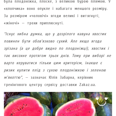
була плодоніжка, плоске, з великою бурою плямою. У
«хлопчика» воно опукле і набагато меншого розміру.
За розміром «чоловічі» ягоди великі і витягнуті,
«жіночі» — трохи приплюснуті.
“Існує хибна думка, що у дозрілого кавуна хвостик
повинен бути обов’язково сухий. Але якщо ягода
зрізана (а це добре видно по плодоніжці), хвостик і
так висохне протягом трьох днів. Тому при виборі не
варто керуватися тільки цим критерієм, інакше є
ризик купити плід з сухою плодоніжкою і зеленою
м’якоттю”,
— зазначає Юлія Забарна, керівник
тренінгового центру сервісу доставки Zakaz.ua.