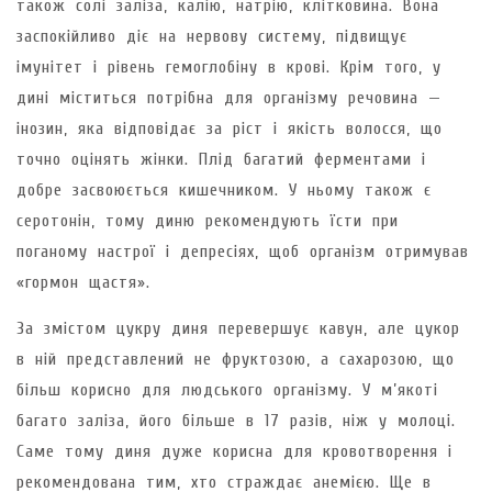
також солі заліза, калію, натрію, клітковина. Вона
заспокійливо діє на нервову систему, підвищує
імунітет і рівень гемоглобіну в крові. Крім того, у
дині міститься потрібна для організму речовина —
інозин, яка відповідає за ріст і якість волосся, що
точно оцінять жінки. Плід багатий ферментами і
добре засвоюється кишечником. У ньому також є
серотонін, тому диню рекомендують їсти при
поганому настрої і депресіях, щоб організм отримував
«гормон щастя».
За змістом цукру диня перевершує кавун, але цукор
в ній представлений не фруктозою, а сахарозою, що
більш корисно для людського організму. У м’якоті
багато заліза, його більше в 17 разів, ніж у молоці.
Саме тому диня дуже корисна для кровотворення і
рекомендована тим, хто страждає анемією. Ще в