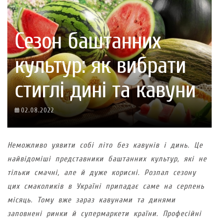
Сезон баштанних
культур: як вибрати
стиглі дині та кавуни
02.08.2022
Неможливо уявити собі літо без кавунів і динь. Це
найвідоміші представники баштанних культур, які не
тільки смачні, але й дуже корисні. Розпал сезону
цих смаколиків в Україні припадає саме на серпень
місяць. Тому вже зараз кавунами та динями
заповнені ринки й супермаркети країни. Професійні