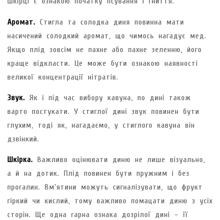
шкірці є ознакою початку псування і гниття.
Аромат.
Стигла та солодка диня повинна мати
насичений солодкий аромат, що чимось нагадує мед.
Якщо плід зовсім не пахне або пахне зеленню, його
краще відкласти. Це може бути ознакою наявності
великої концентрації нітратів.
Звук.
Як і під час вибору кавуна, по дині також
варто постукати. У стиглої дині звук повинен бути
глухим, тоді як, нагадаємо, у стиглого кавуна він
дзвінкий.
Шкірка.
Важливо оцінювати диню не лише візуально,
а й на дотик. Плід повинен бути пружним і без
прогалин. Вм’ятини можуть сигналізувати, що фрукт
гіркий чи кислий, тому важливо помацати диню з усіх
сторін. Ще одна гарна ознака дозрілої дині – її