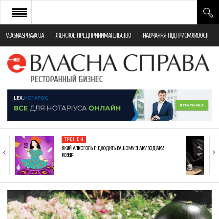
VLASNASPRAVA.UA
ЖЕНСКОЕ ПРЕДПРИНИМАТЕЛЬСТВО
НАВЧАННЯ ПІДПРИЄМЛИВОСТІ
НОВИНИ РЕСТОРАННОГО БІЗНЕСУ
ЯК ВІДКРИТИ ТА УСПІШНО КЕРУВАТИ
ПОДІЇ
МОНІТОРИНГ ЗАКОНОДАВСТВА
РІЗНЕ
ТРЕНДИ
ФРАНЧАЙЗИНГ
ЯКИЙ АЛКОГОЛЬ ПІДХОДИТЬ ВАШОМУ ЗНАКУ ЗОДІАКУ:
РОЗБІР…
КНИГИ