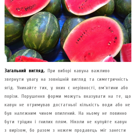
Загальний вигляд.
При виборі кавуна важливо
звернути увагу на зовнішній вигляд та симетричність
ягід. Уникайте тих, у яких є нерівності, вм’ятини або
порізи. Порушення форми можуть вказувати на те, що
кавун не отримував достатньої кількість води або не
був належним чином опилений. На ньому не повинно
бути тріщин і гнилих плям. Ніколи не купуйте кавун
з вирізом, бо разом з ножем продавець міг занести