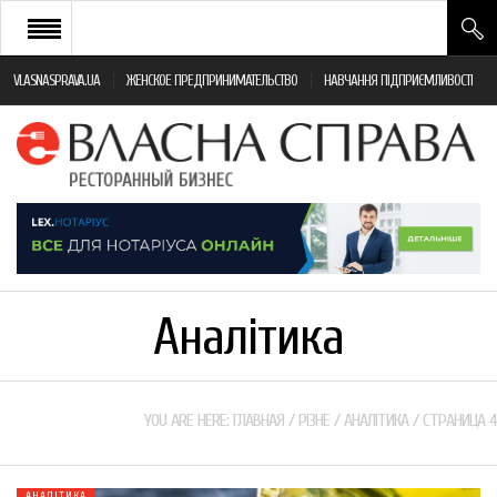
VLASNASPRAVA.UA
ЖЕНСКОЕ ПРЕДПРИНИМАТЕЛЬСТВО
НАВЧАННЯ ПІДПРИЄМЛИВОСТІ
НОВИНИ РЕСТОРАННОГО БІЗНЕСУ
ЯК ВІДКРИТИ ТА УСПІШНО КЕРУВАТИ
ПОДІЇ
МОНІТОРИНГ ЗАКОНОДАВСТВА
РІЗНЕ
Аналітика
ФРАНЧАЙЗИНГ
КНИГИ
YOU ARE HERE:
ГЛАВНАЯ
/
РІЗНЕ
/
АНАЛІТИКА
/
СТРАНИЦА 4
АНАЛІТИКА