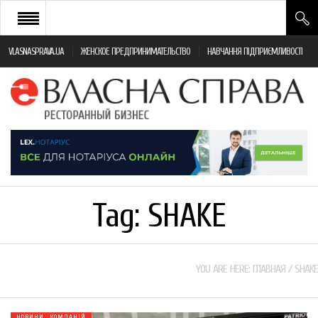
VLASNASPRAVA.UA
ЖЕНСКОЕ ПРЕДПРИНИМАТЕЛЬСТВО
НАВЧАННЯ ПІДПРИЄМЛИВОСТІ
НОВИНИ РЕСТОРАННОГО БІЗНЕСУ
ЯК ВІДКРИТИ ТА УСПІШНО КЕРУВАТИ
ПОДІЇ
МОНІТОРИНГ ЗАКОНОДАВСТВА
РІЗНЕ
Tag:
SHAKE
ФРАНЧАЙЗИНГ
КНИГИ
YOU ARE HERE:
ГЛАВНАЯ
/
SHAKE
НОВИНИ КОМПАНІЙ